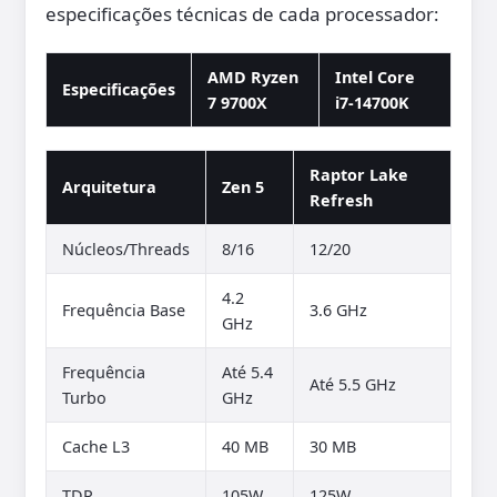
especificações técnicas de cada processador:
AMD Ryzen
Intel Core
Especificações
7 9700X
i7-14700K
Raptor Lake
Arquitetura
Zen 5
Refresh
Núcleos/Threads
8/16
12/20
4.2
Frequência Base
3.6 GHz
GHz
Frequência
Até 5.4
Até 5.5 GHz
Turbo
GHz
Cache L3
40 MB
30 MB
TDP
105W
125W