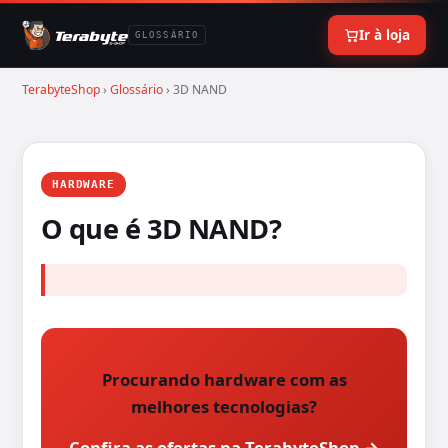
Ir à loja
GLOSSÁRIO
TerabyteShop
›
Glossário
› 3D NAND
HARDWARE
O que é 3D NAND?
Procurando hardware com as
melhores tecnologias?
Confira as ofertas na TerabyteShop →