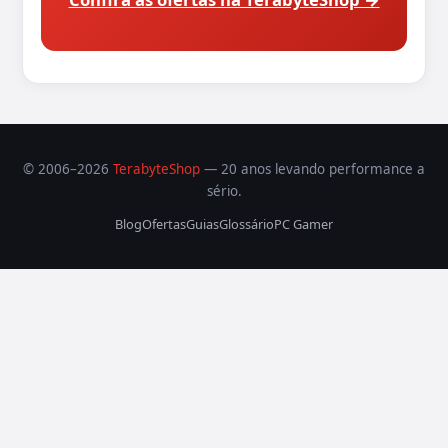
© 2006–2026
TerabyteShop
— 20 anos levando performance a
sério.
Blog
Ofertas
Guias
Glossário
PC Gamer