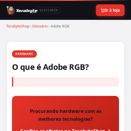
Ir à loja
GLOSSÁRIO
TerabyteShop
›
Glossário
› Adobe RGB
HARDWARE
O que é Adobe RGB?
Procurando hardware com as
melhores tecnologias?
Confira as ofertas na TerabyteShop →