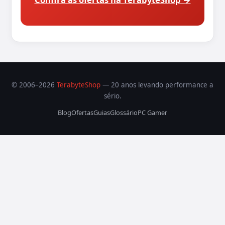
© 2006–2026
TerabyteShop
— 20 anos levando performance a
sério.
Blog
Ofertas
Guias
Glossário
PC Gamer