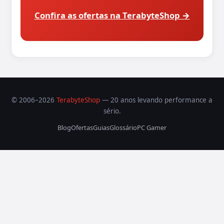
Confira as ofertas na TerabyteShop →
© 2006–2026
TerabyteShop
— 20 anos levando performance a
sério.
Blog
Ofertas
Guias
Glossário
PC Gamer