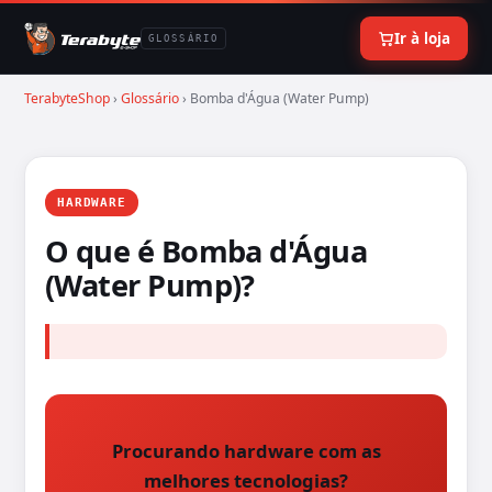
Ir à loja
GLOSSÁRIO
TerabyteShop
›
Glossário
› Bomba d'Água (Water Pump)
HARDWARE
O que é Bomba d'Água
(Water Pump)?
Procurando hardware com as
melhores tecnologias?