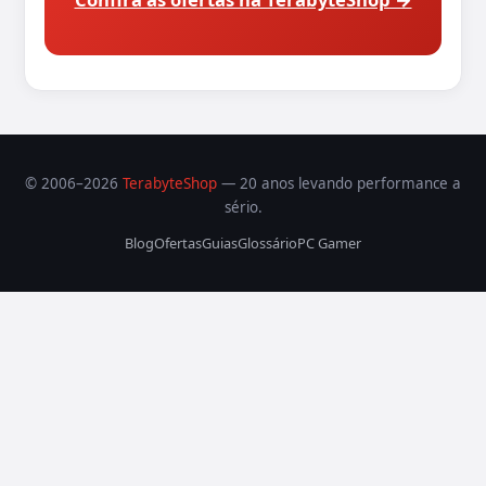
© 2006–2026
TerabyteShop
— 20 anos levando performance a
sério.
Blog
Ofertas
Guias
Glossário
PC Gamer