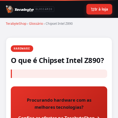
Ir à loja
GLOSSÁRIO
TerabyteShop
›
Glossário
› Chipset Intel Z890
HARDWARE
O que é Chipset Intel Z890?
Procurando hardware com as
melhores tecnologias?
Confira as ofertas na TerabyteShop →