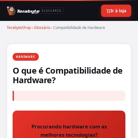
Ir à loja
GLOSSÁRIO
TerabyteShop
›
Glossário
› Compatibilidade de Hardware
HARDWARE
O que é Compatibilidade de
Hardware?
Procurando hardware com as
melhores tecnologias?