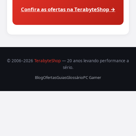
Confira as ofertas na TerabyteShop →
© 2006–2026
TerabyteShop
— 20 anos levando performance a
sério.
Blog
Ofertas
Guias
Glossário
PC Gamer