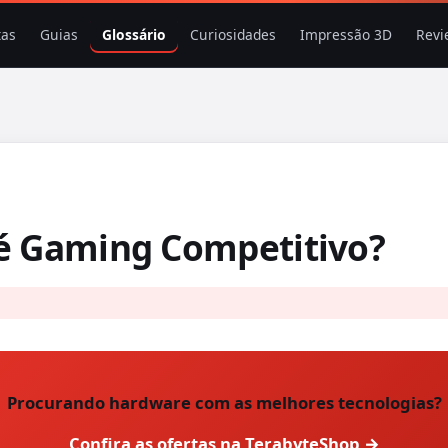
tas
Guias
Glossário
Curiosidades
Impressão 3D
Revi
é Gaming Competitivo?
Procurando hardware com as melhores tecnologias?
Confira as ofertas na TerabyteShop →