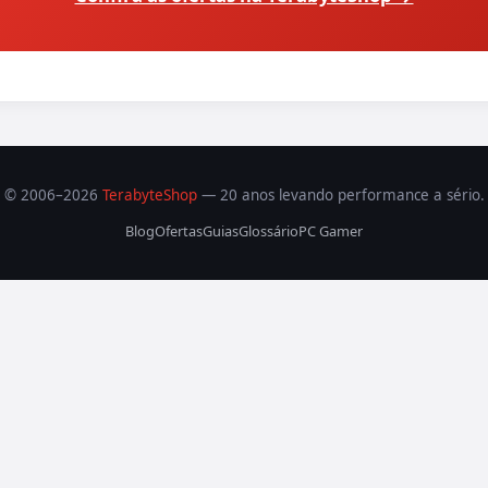
© 2006–2026
TerabyteShop
— 20 anos levando performance a sério.
Blog
Ofertas
Guias
Glossário
PC Gamer