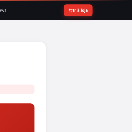
ews
Ir à loja