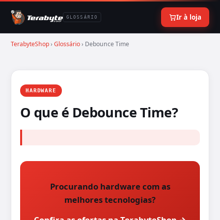
Ir à loja
GLOSSÁRIO
TerabyteShop
›
Glossário
› Debounce Time
HARDWARE
O que é Debounce Time?
Procurando hardware com as
melhores tecnologias?
Confira as ofertas na TerabyteShop →