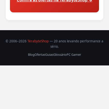
© 2006–2026
TerabyteShop
— 20 anos levando performance a
sério.
Blog
Ofertas
Guias
Glossário
PC Gamer