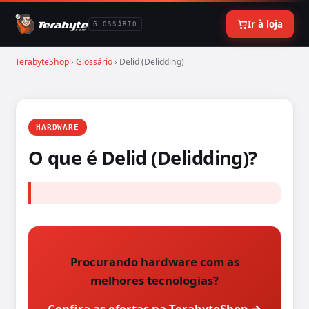
Ir à loja
GLOSSÁRIO
TerabyteShop
›
Glossário
› Delid (Delidding)
HARDWARE
O que é Delid (Delidding)?
Procurando hardware com as
melhores tecnologias?
Confira as ofertas na TerabyteShop →