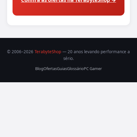
© 2006–2026
TerabyteShop
— 20 anos levando performance a
sério.
Blog
Ofertas
Guias
Glossário
PC Gamer