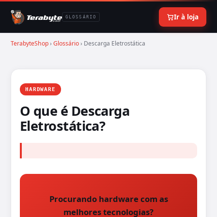
Ir à loja
GLOSSÁRIO
TerabyteShop
›
Glossário
› Descarga Eletrostática
HARDWARE
O que é Descarga
Eletrostática?
Procurando hardware com as
melhores tecnologias?