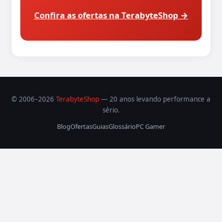
Confira as ofertas na TerabyteShop →
© 2006–2026
TerabyteShop
— 20 anos levando performance a
sério.
Blog
Ofertas
Guias
Glossário
PC Gamer