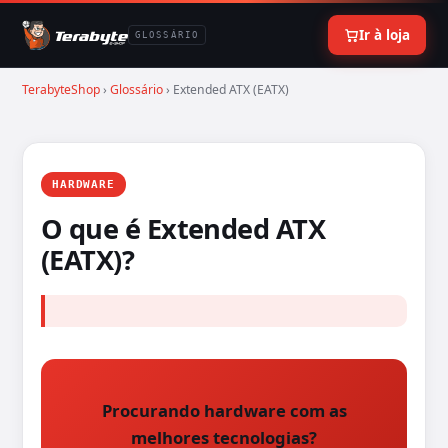
Ir à loja
GLOSSÁRIO
TerabyteShop
›
Glossário
› Extended ATX (EATX)
HARDWARE
O que é Extended ATX
(EATX)?
Procurando hardware com as
melhores tecnologias?