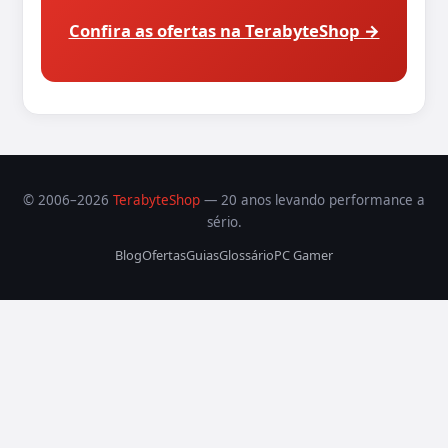
Confira as ofertas na TerabyteShop →
© 2006–2026
TerabyteShop
— 20 anos levando performance a
sério.
Blog
Ofertas
Guias
Glossário
PC Gamer