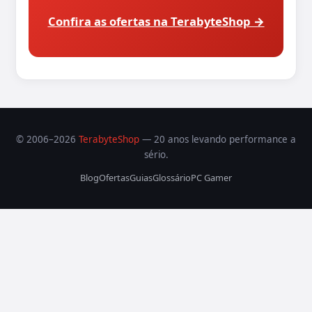
Confira as ofertas na TerabyteShop →
© 2006–2026
TerabyteShop
— 20 anos levando performance a
sério.
Blog
Ofertas
Guias
Glossário
PC Gamer