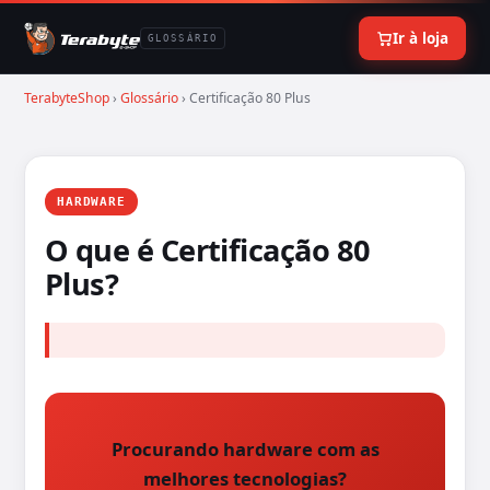
Ir à loja
GLOSSÁRIO
TerabyteShop
›
Glossário
› Certificação 80 Plus
HARDWARE
O que é Certificação 80
Plus?
Procurando hardware com as
melhores tecnologias?