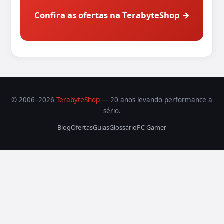
Confira as ofertas na TerabyteShop →
© 2006–2026
TerabyteShop
— 20 anos levando performance a
sério.
Blog
Ofertas
Guias
Glossário
PC Gamer