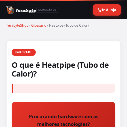
Ir à loja
GLOSSÁRIO
TerabyteShop
›
Glossário
› Heatpipe (Tubo de Calor)
HARDWARE
O que é Heatpipe (Tubo de
Calor)?
Procurando hardware com as
melhores tecnologias?