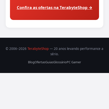
Confira as ofertas na TerabyteShop →
© 2006–2026
TerabyteShop
— 20 anos levando performance a
sério.
Blog
Ofertas
Guias
Glossário
PC Gamer