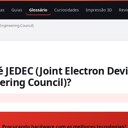
tas
Guias
Glossário
Curiosidades
Impressão 3D
Revi
 Engineering Council)
é JEDEC (Joint Electron Dev
ering Council)?
Procurando hardware com as melhores tecnologias?