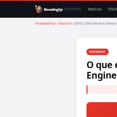
Notícias
Ofer
GLOSSÁRIO
TerabyteShop
›
Glossário
› JEDEC (Joint Electron Device
HARDWARE
O que 
Engine