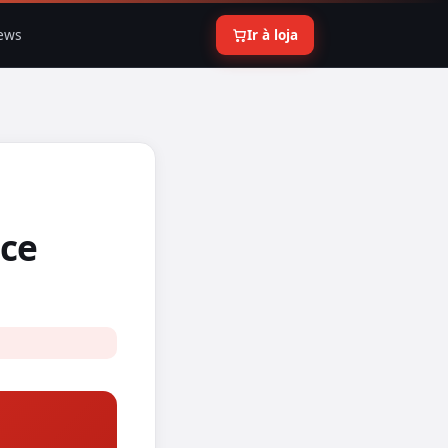
ews
Ir à loja
ice