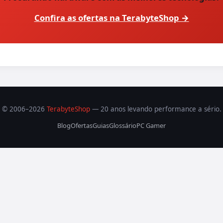
Confira as ofertas na TerabyteShop →
© 2006–2026
TerabyteShop
— 20 anos levando performance a sério.
Blog
Ofertas
Guias
Glossário
PC Gamer