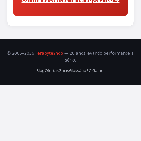
© 2006–2026
TerabyteShop
— 20 anos levando performance a
sério.
Blog
Ofertas
Guias
Glossário
PC Gamer