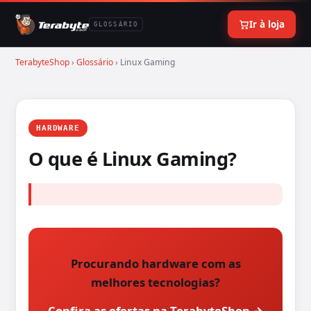
Ir à loja
GLOSSÁRIO
TerabyteShop
›
Glossário
› Linux Gaming
HARDWARE
O que é Linux Gaming?
Procurando hardware com as
melhores tecnologias?
Confira as ofertas na TerabyteShop →