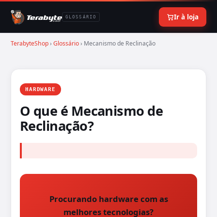
Ir à loja
GLOSSÁRIO
TerabyteShop
›
Glossário
› Mecanismo de Reclinação
HARDWARE
O que é Mecanismo de
Reclinação?
Procurando hardware com as
melhores tecnologias?