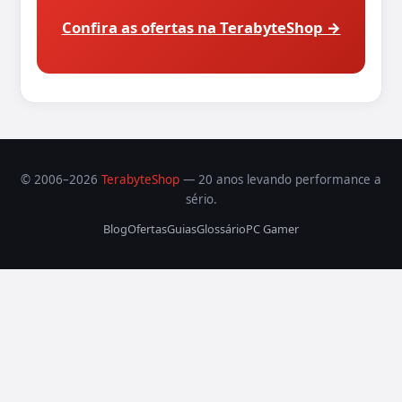
Confira as ofertas na TerabyteShop →
© 2006–2026
TerabyteShop
— 20 anos levando performance a
sério.
Blog
Ofertas
Guias
Glossário
PC Gamer