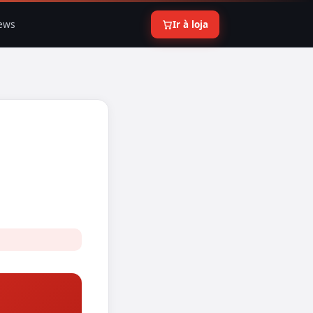
ews
Ir à loja