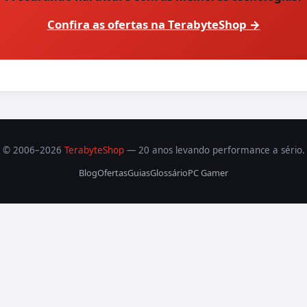
Confira as ofertas na TerabyteShop →
© 2006–2026
TerabyteShop
— 20 anos levando performance a sério.
Blog
Ofertas
Guias
Glossário
PC Gamer