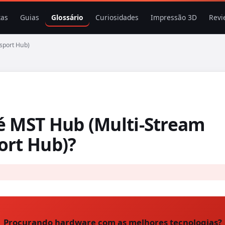
tas
Guias
Glossário
Curiosidades
Impressão 3D
Revi
sport Hub)
é MST Hub (Multi-Stream
ort Hub)?
Procurando hardware com as melhores tecnologias?