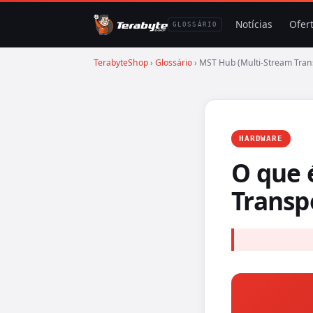
Notícias
Ofer
GLOSSÁRIO
TerabyteShop
›
Glossário
› MST Hub (Multi-Stream Tran
HARDWARE
O que 
Transp