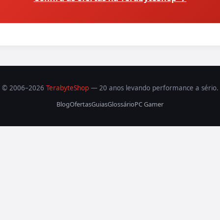
© 2006–2026
TerabyteShop
— 20 anos levando performance a sério.
Blog
Ofertas
Guias
Glossário
PC Gamer