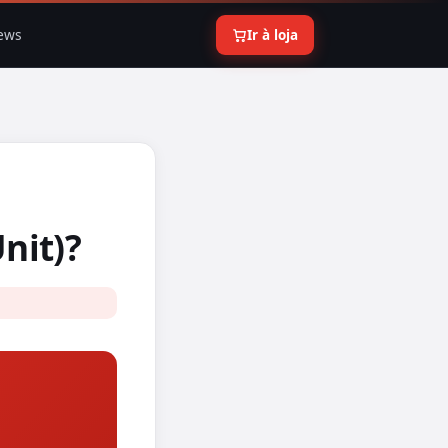
ews
Ir à loja
nit)?