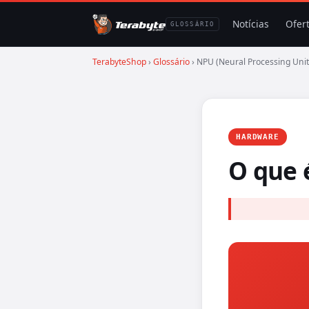
Notícias
Ofer
GLOSSÁRIO
TerabyteShop
›
Glossário
› NPU (Neural Processing Unit
HARDWARE
O que 