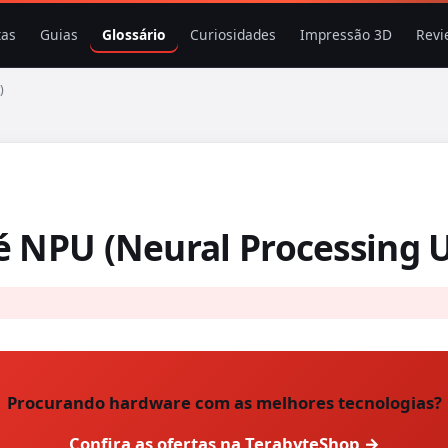
tas
Guias
Glossário
Curiosidades
Impressão 3D
Revi
)
é NPU (Neural Processing U
Procurando hardware com as melhores tecnologias?
Confira as ofertas na TerabyteShop →