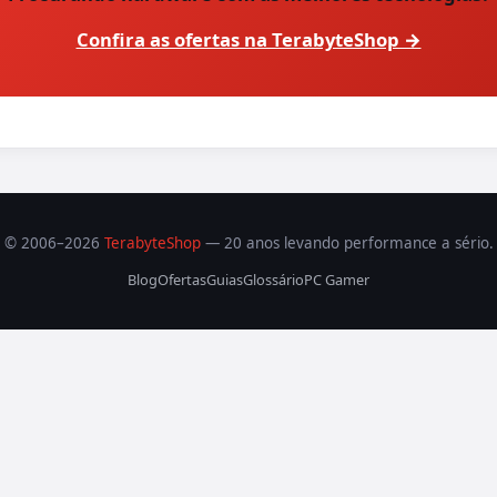
Confira as ofertas na TerabyteShop →
© 2006–2026
TerabyteShop
— 20 anos levando performance a sério.
Blog
Ofertas
Guias
Glossário
PC Gamer