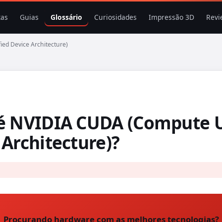
tas
Guias
Glossário
Curiosidades
Impressão 3D
Revi
ed Device Architecture)
é NVIDIA CUDA (Compute U
 Architecture)?
Procurando hardware com as melhores tecnologias?