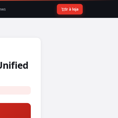
ews
Ir à loja
nified