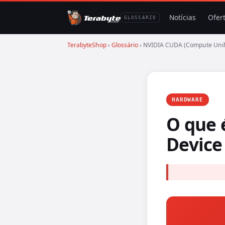
Notícias
Ofer
GLOSSÁRIO
TerabyteShop
›
Glossário
› NVIDIA CUDA (Compute Unifi
HARDWARE
O que 
Device