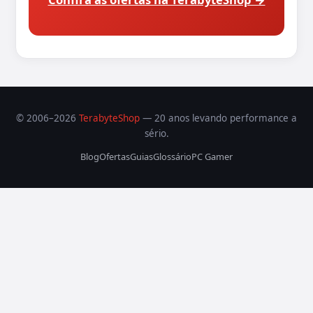
© 2006–2026
TerabyteShop
— 20 anos levando performance a
sério.
Blog
Ofertas
Guias
Glossário
PC Gamer