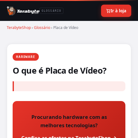
Ir à loja
GLOSSÁRIO
TerabyteShop
›
Glossário
› Placa de Vídeo
HARDWARE
O que é Placa de Vídeo?
Procurando hardware com as
melhores tecnologias?
Confira as ofertas na TerabyteShop →