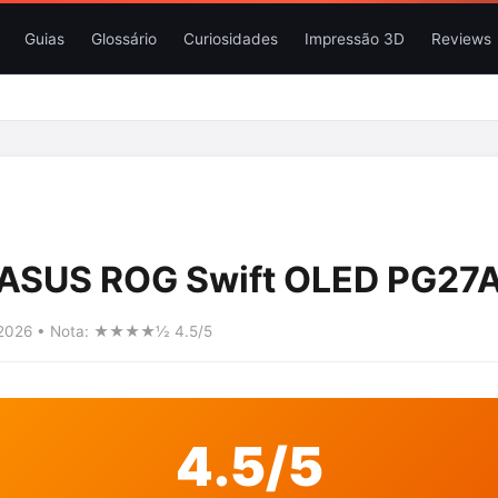
Guias
Glossário
Curiosidades
Impressão 3D
Reviews
 ASUS ROG Swift OLED PG2
6/2026 • Nota: ★★★★½ 4.5/5
4.5/5