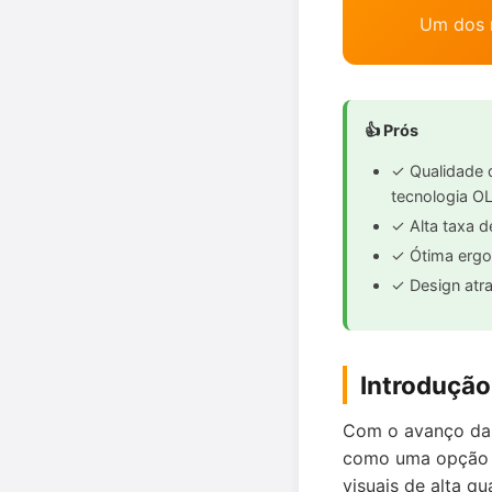
Um dos m
👍 Prós
✓ Qualidade 
tecnologia O
✓ Alta taxa d
✓ Ótima ergon
✓ Design atr
Introdução
Com o avanço da
como uma opção 
visuais de alta q