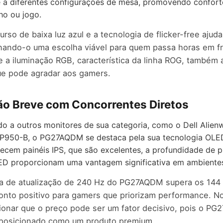
e a diferentes configurações de mesa, promovendo confort
ho ou jogo.
urso de baixa luz azul e a tecnologia de flicker-free ajud
ornando-o uma escolha viável para quem passa horas em fr
e a iluminação RGB, característica da linha ROG, também
ue pode agradar aos gamers.
o Breve com Concorrentes Diretos
 a outros monitores de sua categoria, como o Dell Alie
P950-B, o PG27AQDM se destaca pela sua tecnologia OLE
ecem painéis IPS, que são excelentes, a profundidade de p
ED proporcionam uma vantagem significativa em ambiente
xa de atualização de 240 Hz do PG27AQDM supera os 144 
onto positivo para gamers que priorizam performance. No
onar que o preço pode ser um fator decisivo, pois o P
 posicionado como um produto premium.