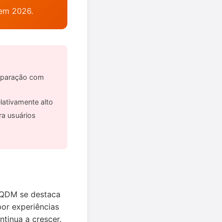
 em 2026.
mparação com
ativamente alto
ra usuários
AQDM se destaca
r experiências
ntinua a crescer.