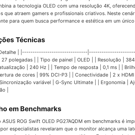
na a tecnologia OLED com uma resolução 4K, oferecendo
s que atraem gamers e profissionais criativos. Neste cenári
ante para quem busca performance e estética em um único
ções Técnicas
etalhe | |-------------------------------|----------------------
 27 polegadas | | Tipo de painel | OLED | | Resolução | 38
atualização | 240 Hz | | Tempo de resposta | 0,1 ms | | Bri
bertura de cores | 99% DCI-P3 | | Conectividade | 2 x HDMI 2
 Sincronização variável | G-Sync Ultimate | | Ergonomia | Aj
ão |
ho em Benchmarks
 ASUS ROG Swift OLED PG27AQDM em benchmarks é impr
 por especialistas revelaram que o monitor alcança uma lat