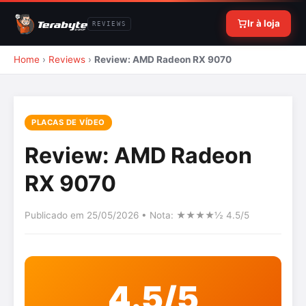
Ir à loja
REVIEWS
Home
›
Reviews
›
Review: AMD Radeon RX 9070
PLACAS DE VÍDEO
Review: AMD Radeon
RX 9070
Publicado em 25/05/2026 • Nota: ★★★★½ 4.5/5
4.5/5