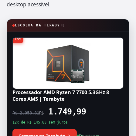
desktop acessível.
ESCOLHA DA TERABYTE
-15%
Processador AMD Ryzen 7 7700 5.3GHz 8
Cores AM5 | Terabyte
1.749,99
R$ 2.058,81
R$
12x de R$ 145,83 sem juros
Comprar na Terabyte →
Em estoque