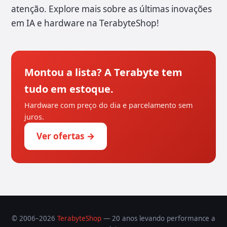
atenção. Explore mais sobre as últimas inovações
em IA e hardware na TerabyteShop!
Montou a lista? A Terabyte tem
tudo em estoque.
Hardware com preço do dia e parcelamento sem
juros.
Ver ofertas →
© 2006–2026
TerabyteShop
— 20 anos levando performance a