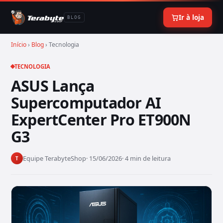
Ir à loja
BLOG
Início
›
Blog
› Tecnologia
TECNOLOGIA
ASUS Lança
Supercomputador AI
ExpertCenter Pro ET900N
G3
Equipe TerabyteShop
· 15/06/2026
· 4 min de leitura
T