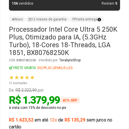
156
vendidos
Restam
5
Gabinete Liketec
Fonte Thermaltake
Novo
12 meses de garantia
Pronta entrega
Ver Todos
Fontes Diversas
Processador Intel Core Ultra 5 250K
Plus, Otimizado para IA, (5.3GHz
Ver Todos
Turbo), 18-Cores 18-Threads, LGA
1851, BX80768250K
Vendido por:
TerabyteShop
CÓD: BX80768250K
FRETE GRÁTIS:
RS,PR,SC,SP,MG,RJ,ES
★★★★★
31 avaliações
De:
R$ 2.322,90
por:
R$ 1.379,99
41% OFF
à vista com 15% de desconto no pix
R$ 1.623,52
em até
12x
de
R$ 135,29
sem juros no
cartão