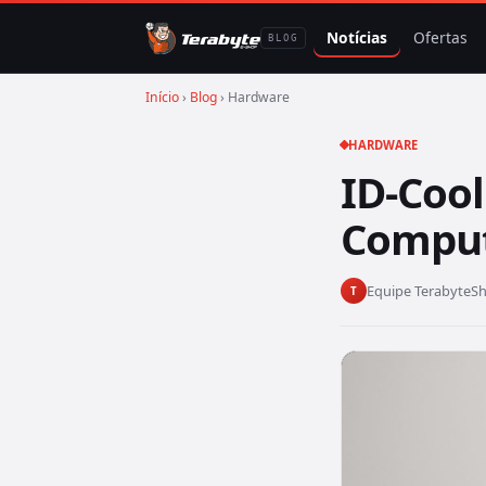
Notícias
Ofertas
BLOG
Início
›
Blog
› Hardware
HARDWARE
ID-Coo
Comput
Equipe TerabyteS
T