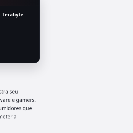
 Terabyte
tra seu
ware e gamers.
sumidores que
meter a