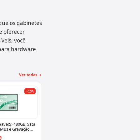
que os gabinetes
e oferecer
veis, você
 para hardware
Ver todas →
-15%
ave(S) 480GB, Sata
50MBs e Gravação
SD-WAVE(S)/480G
0