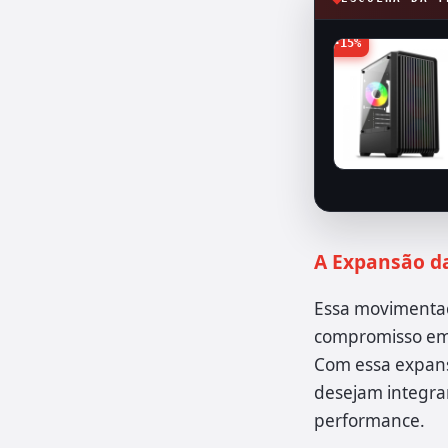
-15%
A Expansão da
Essa movimentaç
compromisso em 
Com essa expans
desejam integra
performance.