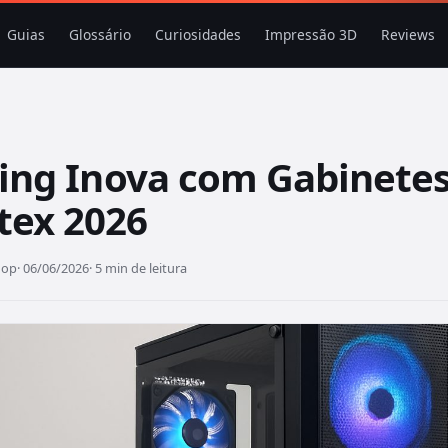
Guias
Glossário
Curiosidades
Impressão 3D
Reviews
ling Inova com Gabinete
ex 2026
hop
· 06/06/2026
· 5 min de leitura