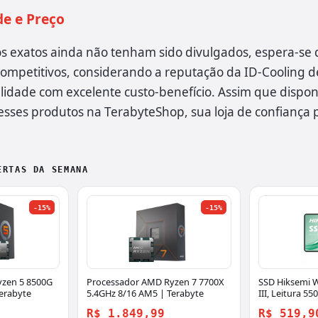
de e Preço
s exatos ainda não tenham sido divulgados, espera-se 
ompetitivos, considerando a reputação da ID-Cooling d
idade com excelente custo-benefício. Assim que disponí
 esses produtos na TerabyteShop, sua loja de confiança
ERTAS DA SEMANA
-15%
-15%
yzen 5 8500G
Processador AMD Ryzen 7 7700X
SSD Hiksemi W
erabyte
5.4GHz 8/16 AM5 | Terabyte
III, Leitura 5
470MBs, HS-S
R$ 1.849,99
R$ 519,9