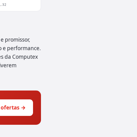
3,32
e promissor,
o e performance.
des da Computex
tiverem
 ofertas →