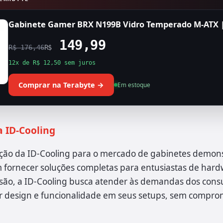
Gabinete Gamer BRX N199B Vidro Temperado M-ATX |
149,99
R$ 176,46
R$
12x de R$ 12,50 sem juros
Comprar na Terabyte →
Em estoque
 ID-Cooling
ão da ID-Cooling para o mercado de gabinetes demons
fornecer soluções completas para entusiastas de hard
ão, a ID-Cooling busca atender às demandas dos con
r design e funcionalidade em seus setups, sem compro