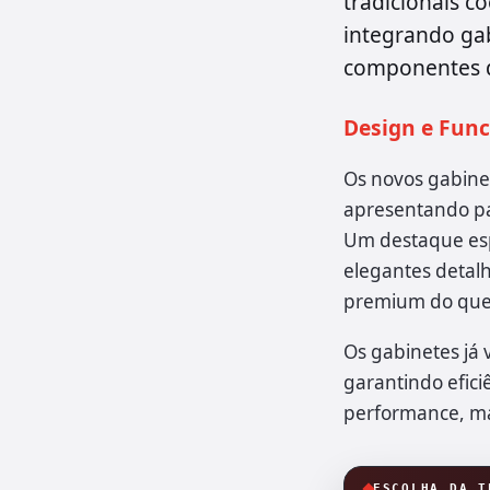
tradicionais c
integrando ga
componentes d
Design e Func
Os novos gabine
apresentando pa
Um destaque esp
elegantes detal
premium do que 
Os gabinetes já 
garantindo efici
performance, ma
ESCOLHA DA T