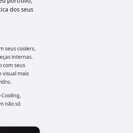
eu portfólio,
ica dos seus
m seus coolers,
ças internas.
o com seus
 visual mais
idro.
-Cooling,
am não só