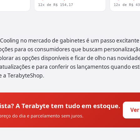
12x de R$ 154,17
12x de R$ 4
-Cooling no mercado de gabinetes é um passo excitante 
pções para os consumidores que buscam personalizaçã
lorar as opções disponíveis e ficar de olho nas novida
atualizações e para conferir os lançamentos quando es
ite a TerabyteShop.
ista? A Terabyte tem tudo em estoque.
Ver
reço do dia e parcelamento sem juros.