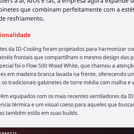
oolers a ar, AIOs e fãs, a empresa agora expande s
binetes que combinam perfeitamente com a estét
e resfriamento.
ionalidade
tes da ID-Cooling foram projetados para harmonizar co
inéis frontais que compartilham o mesmo design das pe
ecial foi o Flow 500 Wood White, que chamou a atençã
hes em madeira branca lavada na frente, oferecendo um
os tradicionais gabinetes de torre média com malha e v
vêm equipados com os mais recentes ventiladores da ID
ência térmica e um visual coeso para aqueles que busc
s também estilo em suas builds.
ERABYTE