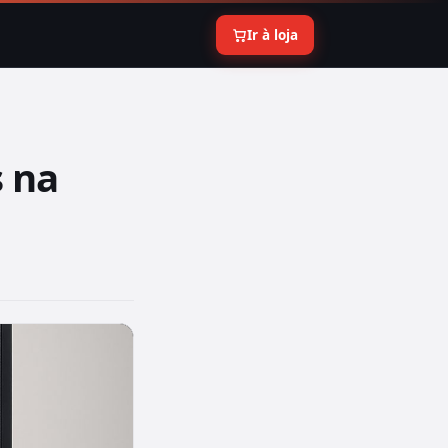
Ir à loja
s na