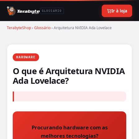
Ir à loja
GLOSSÁRIO
TerabyteShop
›
Glossário
› Arquitetura NVIDIA Ada Lovelace
HARDWARE
O que é Arquitetura NVIDIA
Ada Lovelace?
Procurando hardware com as
melhores tecnologias?