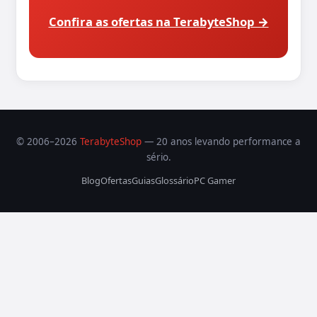
Confira as ofertas na TerabyteShop →
© 2006–2026
TerabyteShop
— 20 anos levando performance a
sério.
Blog
Ofertas
Guias
Glossário
PC Gamer