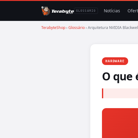
Notícias
Ofer
GLOSSÁRIO
TerabyteShop
›
Glossário
› Arquitetura NVIDIA Blackwel
HARDWARE
O que 