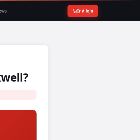
ews
Ir à loja
kwell?