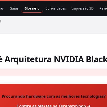
tas
Guias
Glossário
Curiosidades
Impressão 3D
Revi
l
é Arquitetura NVIDIA Blac
Procurando hardware com as melhores tecnologias?
Confira as ofertas na TerabyteShop →