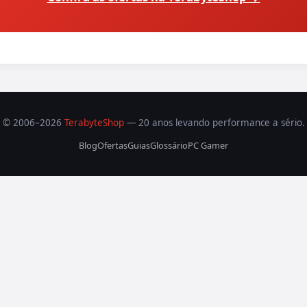
© 2006–2026
TerabyteShop
— 20 anos levando performance a sério.
Blog
Ofertas
Guias
Glossário
PC Gamer