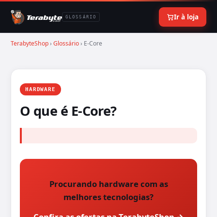
Ir à loja
GLOSSÁRIO
TerabyteShop
›
Glossário
› E-Core
HARDWARE
O que é E-Core?
Procurando hardware com as
melhores tecnologias?
Confira as ofertas na TerabyteShop →