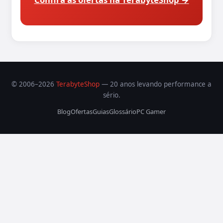
© 2006–2026
TerabyteShop
— 20 anos levando performance a
sério.
Blog
Ofertas
Guias
Glossário
PC Gamer