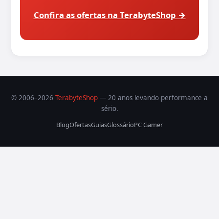
Confira as ofertas na TerabyteShop →
© 2006–2026
TerabyteShop
— 20 anos levando performance a
sério.
Blog
Ofertas
Guias
Glossário
PC Gamer