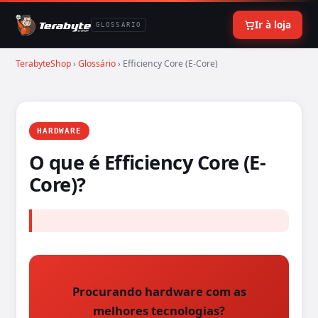
Ir à loja
GLOSSÁRIO
TerabyteShop
›
Glossário
› Efficiency Core (E-Core)
HARDWARE
O que é Efficiency Core (E-
Core)?
Procurando hardware com as
melhores tecnologias?