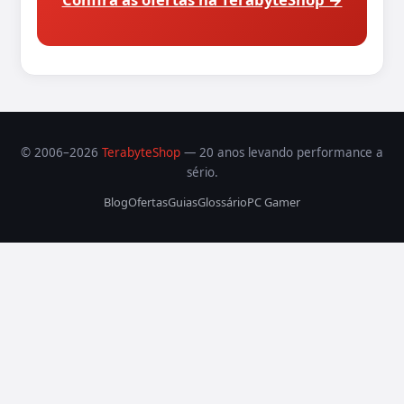
© 2006–2026
TerabyteShop
— 20 anos levando performance a
sério.
Blog
Ofertas
Guias
Glossário
PC Gamer