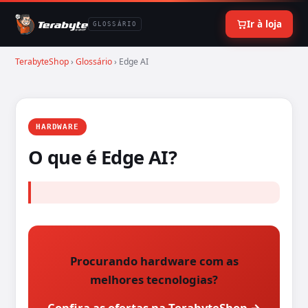
Ir à loja
GLOSSÁRIO
TerabyteShop
›
Glossário
› Edge AI
HARDWARE
O que é Edge AI?
Procurando hardware com as
melhores tecnologias?
Confira as ofertas na TerabyteShop →