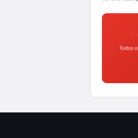
En
Todos o