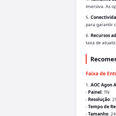
imersiva. As o
5.
Conectivid
para garantir 
6.
Recursos ad
taxa de atuali
Recomen
Faixa de Ent
1.
AOC Agon 
-
Painel
: TN
-
Resolução
: 
-
Tempo de Re
-
Tamanho
: 2