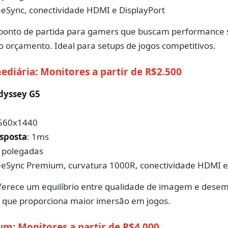
eeSync, conectividade HDMI e DisplayPort
ponto de partida para gamers que buscam performance
orçamento. Ideal para setups de jogos competitivos.
ediária: Monitores a partir de R$2.500
dyssey G5
2560x1440
sposta
: 1ms
7 polegadas
reeSync Premium, curvatura 1000R, conectividade HDMI e
oferece um equilíbrio entre qualidade de imagem e des
 que proporciona maior imersão em jogos.
um: Monitores a partir de R$4.000