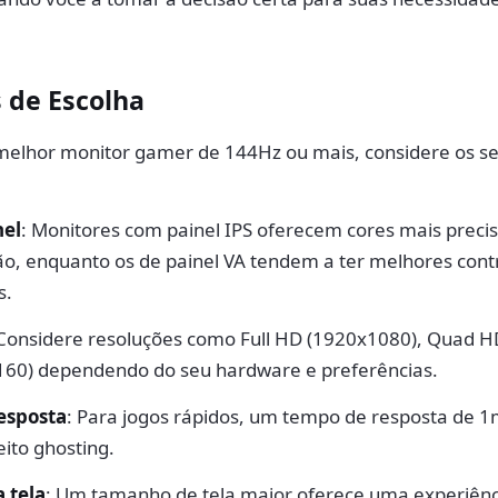
s de Escolha
melhor monitor gamer de 144Hz ou mais, considere os s
nel
: Monitores com painel IPS oferecem cores mais preci
ão, enquanto os de painel VA tendem a ter melhores cont
s.
 Considere resoluções como Full HD (1920x1080), Quad H
160) dependendo do seu hardware e preferências.
esposta
: Para jogos rápidos, um tempo de resposta de 1
eito ghosting.
 tela
: Um tamanho de tela maior oferece uma experiênc