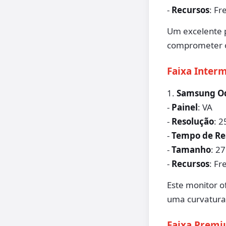
-
Recursos
: Fr
Um excelente 
comprometer o 
Faixa Interm
1.
Samsung O
-
Painel
: VA
-
Resolução
: 
-
Tempo de Re
-
Tamanho
: 2
-
Recursos
: F
Este monitor 
uma curvatura
Faixa Premi