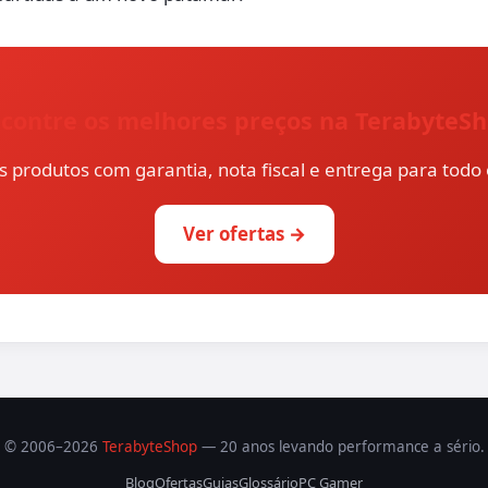
contre os melhores preços na TerabyteS
s produtos com garantia, nota fiscal e entrega para todo o
Ver ofertas →
© 2006–2026
TerabyteShop
— 20 anos levando performance a sério.
Blog
Ofertas
Guias
Glossário
PC Gamer