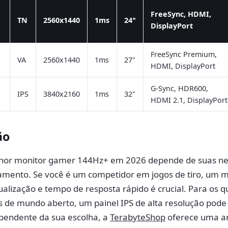
FreeSync, HDMI,
TN
2560x1440
1ms
24"
DisplayPort
FreeSync Premium,
VA
2560x1440
1ms
27"
HDMI, DisplayPort
G-Sync, HDR600,
IPS
3840x2160
1ms
32"
HDMI 2.1, DisplayPort
ão
lhor monitor gamer 144Hz+ em 2026 depende de suas n
çamento. Se você é um competidor em jogos de tiro, um 
tualização e tempo de resposta rápido é crucial. Para os 
s de mundo aberto, um painel IPS de alta resolução pode
pendente da sua escolha, a
TerabyteShop
oferece uma a