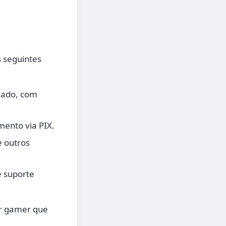
s seguintes
cado, com
mento via PIX.
e outros
e suporte
or gamer que