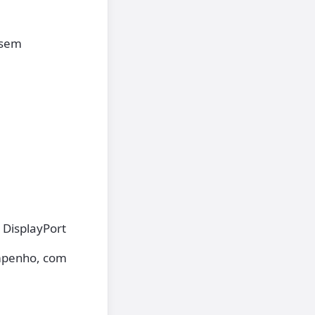
 sem
 DisplayPort
empenho, com