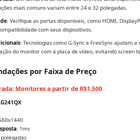
pções mais comuns variam entre 24 e 32 polegadas.
ade
: Verifique as portas disponíveis, como HDMI, DisplayP
compatibilidade com seus dispositivos.
icionais
: Tecnologias como G-Sync e FreeSync ajudam a s
zação do monitor com a placa de vídeo, evitando screen t
dações por Faixa de Preço
rada: Monitores a partir de R$1.500
AG241QX
2560x1440
sposta
: 1ms
4 polegadas