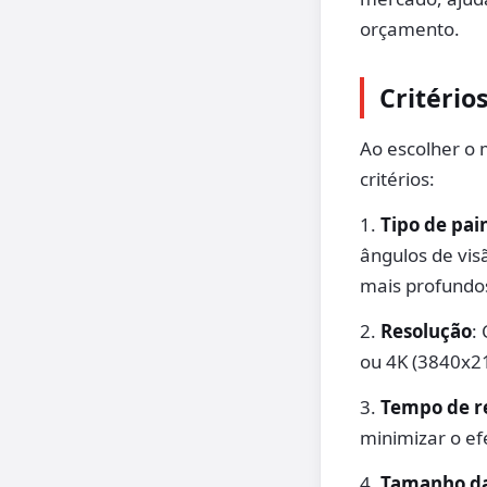
orçamento.
Critério
Ao escolher o 
critérios:
1.
Tipo de pai
ângulos de vis
mais profundo
2.
Resolução
:
ou 4K (3840x2
3.
Tempo de r
minimizar o ef
4.
Tamanho da