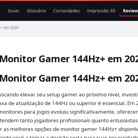
s
Guias
Glossário
Curiosidades
Impressão 3D
Review
z+ em 2026
 Monitor Gamer 144Hz+ em 20
 Monitor Gamer 144Hz+ em 20
uscando elevar seu setup gamer ao próximo nível, inves
xa de atualização de 144Hz ou superior é essencial. Em 
monitores para jogos evoluiu significativamente, oferec
tendem tanto jogadores profissionais quanto entusiastas
r as melhores opções de monitor gamer 144Hz+ disponív
ndo você a tomar a decisão certa para suas necessidad