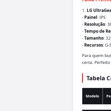
1.
LG UltraGe
-
Painel
: IPS
-
Resolução
: 
-
Tempo de Re
-
Tamanho
: 3
-
Recursos
: G-
Para quem bus
certa. Perfeito
Tabela 
Modelo
Pa