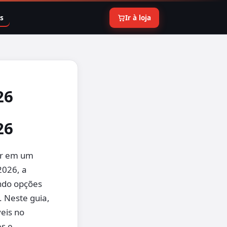
s
Ir à loja
26
26
tir em um
2026, a
endo opções
. Neste guia,
eis no
es e