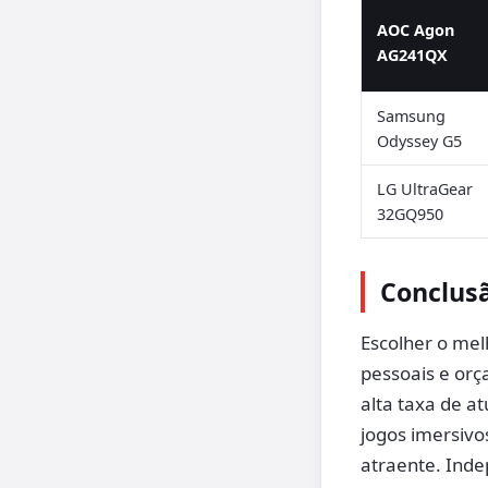
AOC Agon
AG241QX
Samsung
Odyssey G5
LG UltraGear
32GQ950
Conclus
Escolher o me
pessoais e or
alta taxa de a
jogos imersivo
atraente. Inde