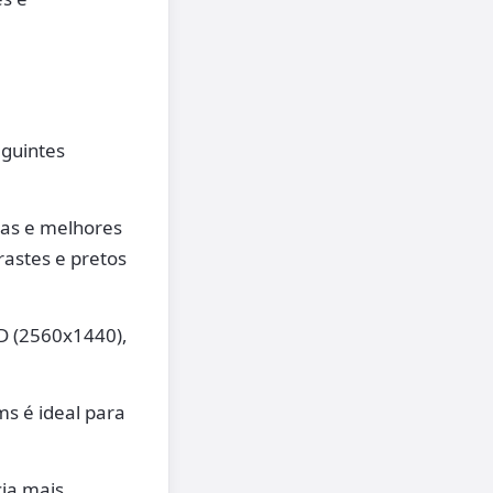
eguintes
sas e melhores
rastes e pretos
D (2560x1440),
ms é ideal para
ia mais