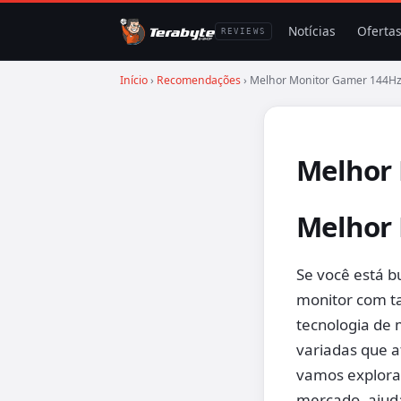
Notícias
Oferta
REVIEWS
Início
›
Recomendações
› Melhor Monitor Gamer 144H
Melhor
Melhor
Se você está b
monitor com ta
tecnologia de 
variadas que a
vamos explora
mercado, ajuda