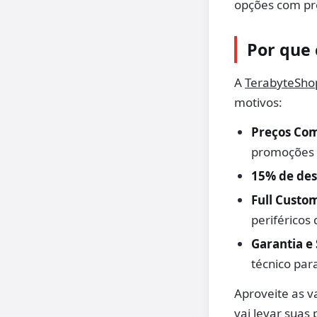
opções com pr
Por que
A
TerabyteSho
motivos:
Preços Com
promoções f
15% de des
Full Custo
periféricos
Garantia e
técnico par
Aproveite as v
vai levar suas