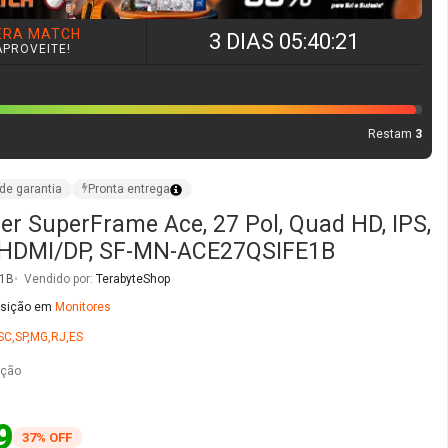
r SuperFrame Ace, 27 Pol, Quad HD, IPS,
 HDMI/DP, SF-MN-ACE27QSIFE1B
E1B
Vendido por:
TerabyteShop
osição em
Monitores
SC,SP,MG,RJ,ES
ação
9
37% OFF
nto no boleto ou pix
2x
de
R$ 81,37
sem juros no cartão
O
COMPRAR AGORA