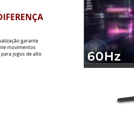
1ms
-
RESPO
GHOSTING