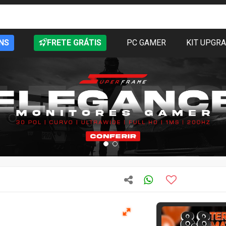
NS
FRETE GRÁTIS
PC GAMER
KIT UPGR
T
Quase acabando
306
vendidos
Novo
36 meses 