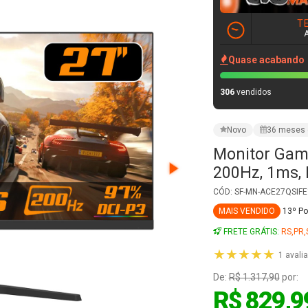
Monitor Game
200Hz, 1ms,
CÓD: SF-MN-ACE27QSIF
MAIS VENDIDO
13º P
FRETE GRÁTIS:
RS,PR,
★★★★★
1 avali
De:
R$ 1.317,90
por:
R$ 829,9
à vista com 15% de desco
R$ 976,46
em até
1
VER PARCELAMENT