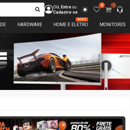
0
0
Olá,
Entre
ou
Cadastre-se
NOVO
ADE
HARDWARE
HOME E ELETRO
MONITORES
ERA MATCH
3 DIAS 05:40:19
APROVEITE!
Restam
3
de garantia
Pronta entrega