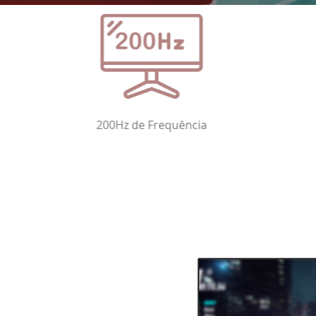
 DIFERENÇA
tualização garante
ante movimentos
para jogos de alto