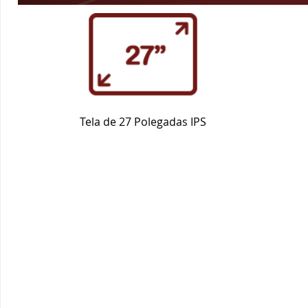
200Hz
- FLUIDEZ QUE FAZ
REAL NOS JOGOS
A taxa de atualização de 200Hz A alta taxa de a
transições rápidas e imagens mais limpas dur
intensos, entregando maior imersão e precisão 