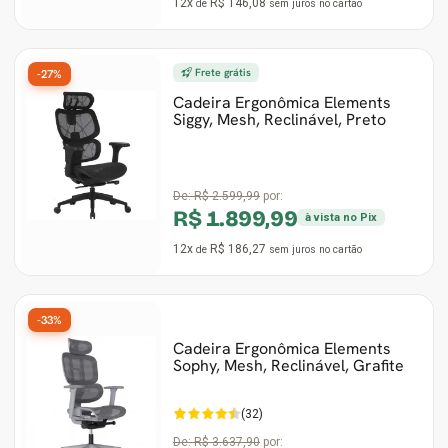
12x
R$ 146,08
de
sem juros
no cartão
Frete grátis
-27%
Cadeira Ergonômica Elements
Siggy, Mesh, Reclinável, Preto
De:
R$ 2.599,99
por:
R$ 1.899,99
à vista no Pix
12x
R$ 186,27
de
sem juros
no cartão
-33%
Cadeira Ergonômica Elements
Sophy, Mesh, Reclinável, Grafite
(32)
De:
R$ 3.637,90
por: