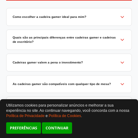
Como escolher a cadeira gamer ideal para mim?
Quais são as principais diferenças entre cadeiras gamer e cadeiras
de escritório?
Cadeiras gamer valem a pena o investimento?
TERABYTE ATACADO E VAREJO DE PRODUTOS DE INFORMATICA LTDA
CNPJ: 07.993.973/0001-18 | Curitiba-PR
As cadeiras gamer são compatíveis com qualquer tipo de mesa?
Este site é protegido por reCAPTCHA e a
Política de Privacidade
e os
Termos de
Serviço
do Google se aplicam.
ATENDIMENTO
Utilizamos cookies para personalizar anúncios e melhorar a sua
De segunda a sexta das 8:30 às 12H / 13H às 18H
Quais cuidados devo ter com minha cadeira gamer?
SOMOS E-COMMERCE - NÃO TEMOS ATENDIMENTO LOCAL
experiência no site. Ao continuar navegando, você concorda
com a nossa
×
Política de Privacidade
e
Política de Cookies
.
FILTROS
Preferências de cookies
As cadeiras gamer são adequadas para pessoas altas ou acima do
PREFERÊNCIAS
CONTINUAR
peso?
7
produtos