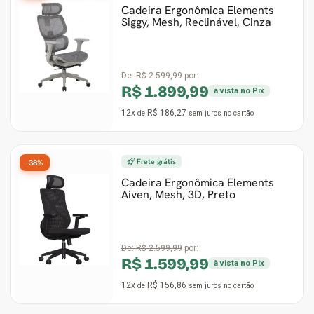
Cadeira Ergonômica Elements
Siggy, Mesh, Reclinável, Cinza
Ver Todos
Monitor Acer
SuperFrame
Gabinete Lian Li
Fonte Aerocool
Joystick e Controle
Gamdias
Monitor MSI
Suportes Monitores
Gabinete NZXT
Fonte Gigabyte
WebCam
Ver Todos
De:
R$ 2.599,99
por:
R$ 1.899,99
à vista no Pix
Monitor AOC
Ver Todos
Gabinete Cooler Master
Fonte Deepcool
Energia
12x
R$ 186,27
de
sem juros
no cartão
Monitor Gigabyte
Gabinete Corsair
Fonte ASRock
Conectividade
Frete grátis
-38%
Monitor LG
Gabinete Cougar
Fonte Duex
Armazenamento
Cadeira Ergonômica Elements
Aiven, Mesh, 3D, Preto
Monitor Samsung
Gabinete Hyte
Fonte Gamdias
Cabos e Adaptadores
Suporte para Monitor
Gabinete Gamdias
Fonte Gamemax
Ver Todos
De:
R$ 2.599,99
por:
R$ 1.599,99
à vista no Pix
Ver Todos
Gabinete Gamemax
Fonte Redragon
12x
R$ 156,86
de
sem juros
no cartão
Gabinete Redragon
Fonte Super Flower