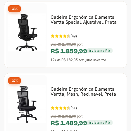
-33%
Gabinete Liketec
Fonte Thermaltake
Cadeira Ergonômica Elements
Vertta Special, Ajustável, Preta
Ver Todos
Fontes Diversas
(49)
Ver Todos
De:
R$ 2.783,90
por:
R$ 1.859,99
à vista no Pix
12x
R$ 182,35
de
sem juros
no cartão
-37%
Cadeira Ergonômica Elements
Vertta, Mesh, Reclinável, Preta
(61)
De:
R$ 2.352,90
por:
R$ 1.489,99
à vista no Pix