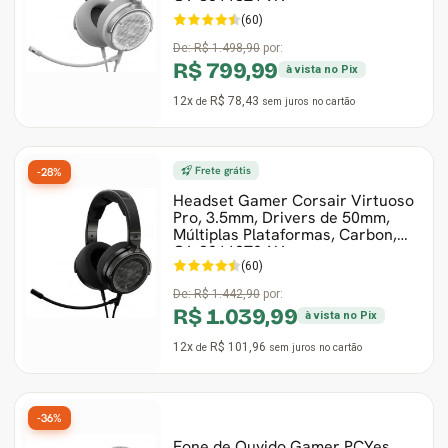
CA-9011371-NA
(60)
De:
R$ 1.498,90
por:
R$ 799,99
à vista no Pix
12x
R$ 78,43
de
sem juros
no cartão
Frete grátis
-28%
Headset Gamer Corsair Virtuoso
Pro, 3.5mm, Drivers de 50mm,
Múltiplas Plataformas, Carbon,
CA-9011370-NA
(60)
De:
R$ 1.442,90
por:
R$ 1.039,99
à vista no Pix
12x
R$ 101,96
de
sem juros
no cartão
-36%
Fone de Ouvido Gamer PCYes