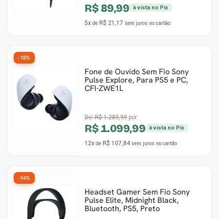
R$ 89,99
à vista no Pix
5x
R$ 21,17
de
sem juros
no cartão
-15%
Fone de Ouvido Sem Fio Sony
Pulse Explore, Para PS5 e PC,
CFI-ZWE1L
De:
R$ 1.289,99
por:
R$ 1.099,99
à vista no Pix
12x
R$ 107,84
de
sem juros
no cartão
-14%
Headset Gamer Sem Fio Sony
Pulse Elite, Midnight Black,
Bluetooth, PS5, Preto