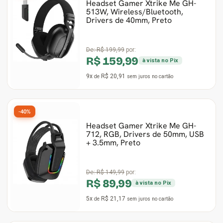
Headset Gamer Xtrike Me GH-
513W, Wireless/Bluetooth,
Drivers de 40mm, Preto
De:
R$ 199,99
por:
R$ 159,99
à vista no Pix
9x
R$ 20,91
de
sem juros
no cartão
-40%
Headset Gamer Xtrike Me GH-
712, RGB, Drivers de 50mm, USB
+ 3.5mm, Preto
De:
R$ 149,99
por:
R$ 89,99
à vista no Pix
5x
R$ 21,17
de
sem juros
no cartão