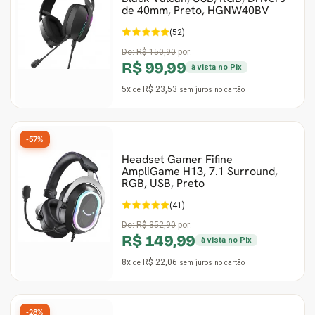
de 40mm, Preto, HGNW40BV
(52)
De:
R$ 150,90
por:
R$ 99,99
à vista no Pix
5x
R$ 23,53
de
sem juros
no cartão
-57%
Headset Gamer Fifine
AmpliGame H13, 7.1 Surround,
RGB, USB, Preto
(41)
De:
R$ 352,90
por:
R$ 149,99
à vista no Pix
8x
R$ 22,06
de
sem juros
no cartão
-28%