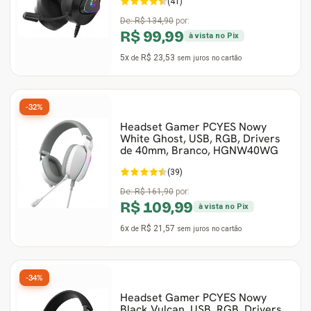
(41)
De:
R$ 134,90
por:
R$ 99,99
à vista no Pix
5x
R$ 23,53
de
sem juros
no cartão
-32%
Headset Gamer PCYES Nowy
White Ghost, USB, RGB, Drivers
de 40mm, Branco, HGNW40WG
(39)
De:
R$ 161,90
por:
R$ 109,99
à vista no Pix
6x
R$ 21,57
de
sem juros
no cartão
-34%
Headset Gamer PCYES Nowy
Black Vulcan, USB, RGB, Drivers