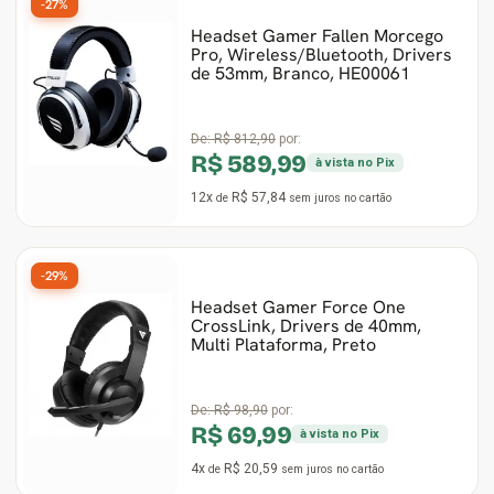
-27%
Headset Gamer Fallen Morcego
Pro, Wireless/Bluetooth, Drivers
de 53mm, Branco, HE00061
De:
R$ 812,90
por:
R$ 589,99
à vista no Pix
12x
R$ 57,84
de
sem juros
no cartão
-29%
Headset Gamer Force One
CrossLink, Drivers de 40mm,
Multi Plataforma, Preto
De:
R$ 98,90
por:
R$ 69,99
à vista no Pix
4x
R$ 20,59
de
sem juros
no cartão