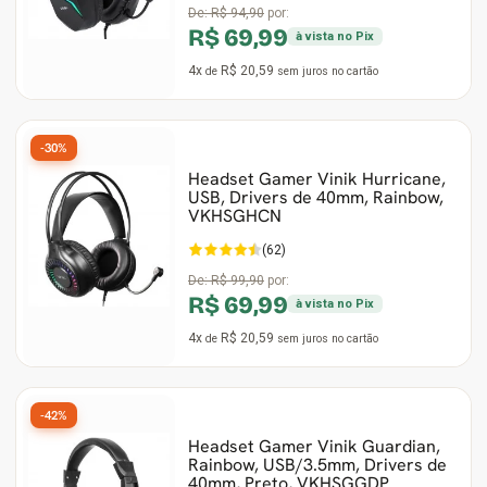
De:
R$ 94,90
por:
R$ 69,99
à vista no Pix
4x
R$ 20,59
de
sem juros
no cartão
-30%
Headset Gamer Vinik Hurricane,
USB, Drivers de 40mm, Rainbow,
VKHSGHCN
(62)
De:
R$ 99,90
por:
R$ 69,99
à vista no Pix
4x
R$ 20,59
de
sem juros
no cartão
-42%
Headset Gamer Vinik Guardian,
Rainbow, USB/3.5mm, Drivers de
40mm, Preto, VKHSGGDP