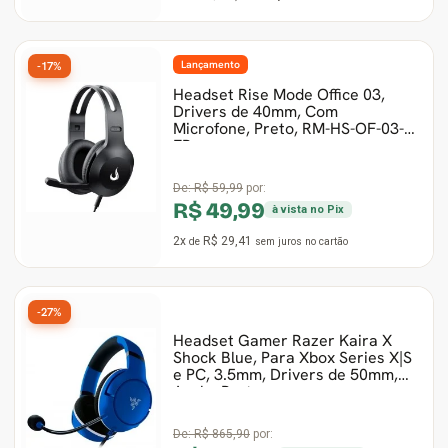
Lançamento
-17%
Headset Rise Mode Office 03,
Drivers de 40mm, Com
Microfone, Preto, RM-HS-OF-03-
FB
De:
R$ 59,99
por:
R$ 49,99
à vista no Pix
2x
R$ 29,41
de
sem juros
no cartão
-27%
Headset Gamer Razer Kaira X
Shock Blue, Para Xbox Series X|S
e PC, 3.5mm, Drivers de 50mm,
Azul e Preto
De:
R$ 865,90
por: