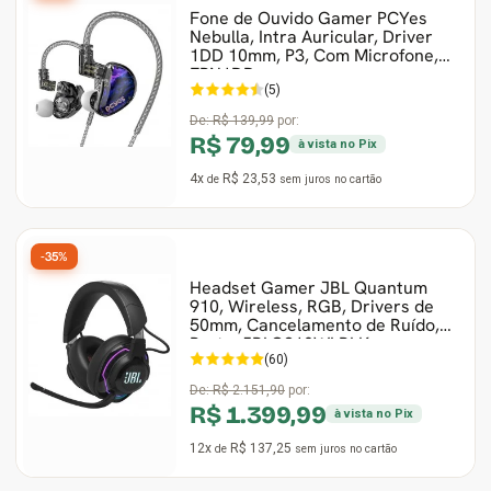
Fone de Ouvido Gamer PCYes
Nebulla, Intra Auricular, Driver
1DD 10mm, P3, Com Microfone,
FPN1DD
(5)
De:
R$ 139,99
por:
R$ 79,99
à vista no Pix
4x
R$ 23,53
de
sem juros
no cartão
-35%
Headset Gamer JBL Quantum
910, Wireless, RGB, Drivers de
50mm, Cancelamento de Ruído,
Preto, JBLQ910WLBLK
(60)
De:
R$ 2.151,90
por:
R$ 1.399,99
à vista no Pix
12x
R$ 137,25
de
sem juros
no cartão