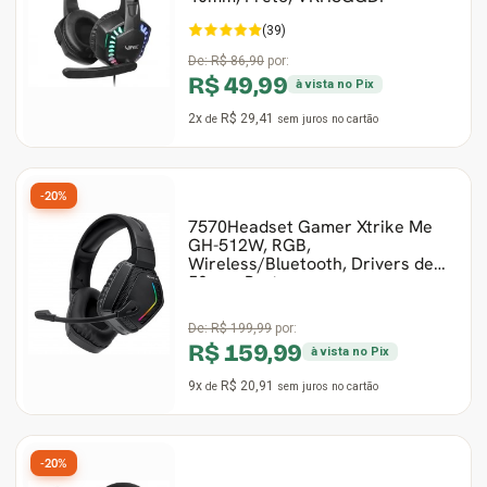
(39)
De:
R$ 86,90
por:
R$ 49,99
à vista no Pix
2x
R$ 29,41
de
sem juros
no cartão
-20%
7570Headset Gamer Xtrike Me
GH-512W, RGB,
Wireless/Bluetooth, Drivers de
50mm, Preto
De:
R$ 199,99
por:
R$ 159,99
à vista no Pix
9x
R$ 20,91
de
sem juros
no cartão
-20%