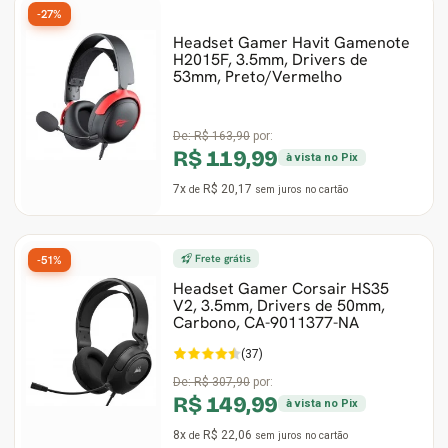
-27%
Headset Gamer Havit Gamenote
H2015F, 3.5mm, Drivers de
53mm, Preto/Vermelho
De:
R$ 163,90
por:
R$ 119,99
à vista no Pix
7x
R$ 20,17
de
sem juros
no cartão
Frete grátis
-51%
Headset Gamer Corsair HS35
V2, 3.5mm, Drivers de 50mm,
Carbono, CA-9011377-NA
(37)
De:
R$ 307,90
por:
R$ 149,99
à vista no Pix
8x
R$ 22,06
de
sem juros
no cartão