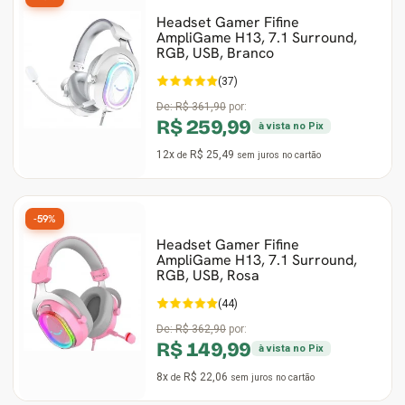
Headset Gamer Fifine
AmpliGame H13, 7.1 Surround,
RGB, USB, Branco
(37)
De:
R$ 361,90
por:
R$ 259,99
à vista no Pix
12x
R$ 25,49
de
sem juros
no cartão
-59%
Headset Gamer Fifine
AmpliGame H13, 7.1 Surround,
RGB, USB, Rosa
(44)
De:
R$ 362,90
por:
R$ 149,99
à vista no Pix
8x
R$ 22,06
de
sem juros
no cartão