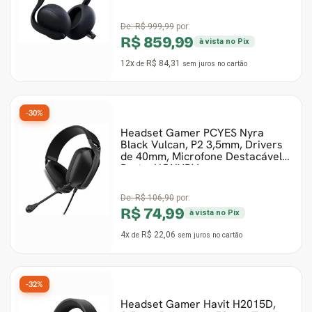
De:
R$ 999,99
por:
R$ 859,99
à vista no Pix
12x
R$ 84,31
de
sem juros
no cartão
-30%
Headset Gamer PCYES Nyra
Black Vulcan, P2 3,5mm, Drivers
de 40mm, Microfone Destacável,
Preto, HGNYBV
De:
R$ 106,90
por:
R$ 74,99
à vista no Pix
4x
R$ 22,06
de
sem juros
no cartão
-32%
Headset Gamer Havit H2015D,