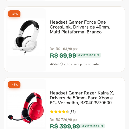
-33%
Headset Gamer Force One
CrossLink, Drivers de 40mm,
Multi Plataforma, Branco
De:
R$ 103,90
por:
R$ 69,99
à vista no Pix
4x
R$ 20,59
de
sem juros
no cartão
-45%
Headset Gamer Razer Kaira X,
Drivers de 50mm, Para Xbox e
PC, Vermelho, RZ0403970500
(37)
De:
R$ 726,90
por:
R$ 399,99
à vista no Pix