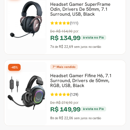
Headset Gamer SuperFrame
Odin, Drivers De 50mm, 7.1
Ver Todos
Monitor Acer
SuperFrame
Gabinete Lian Li
Fonte Aerocool
Joystick e Controle
Gamdias
Surround, USB, Black
(111)
Monitor MSI
Suportes Monitores
Gabinete NZXT
Fonte Gigabyte
WebCam
Ver Todos
De:
R$ 154,90
por:
R$ 134,99
à vista no Pix
Monitor AOC
Ver Todos
Gabinete Cooler Master
Fonte Deepcool
Energia
7x
R$ 22,69
de
sem juros
no cartão
Monitor Gigabyte
Gabinete Corsair
Fonte ASRock
Conectividade
7º Mais vendido
-45%
Monitor LG
Gabinete Cougar
Fonte Duex
Armazenamento
Headset Gamer Fifine H6, 7.1
Surround, Drivers de 50mm,
Monitor Samsung
Gabinete Hyte
Fonte Gamdias
Cabos e Adaptadores
RGB, USB, Black
(129)
Suporte para Monitor
Gabinete Gamdias
Fonte Gamemax
Ver Todos
De:
R$ 274,90
por:
R$ 149,99
à vista no Pix
Ver Todos
Gabinete Gamemax
Fonte Redragon
8x
R$ 22,06
de
sem juros
no cartão
Gabinete Redragon
Fonte Super Flower