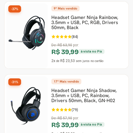
9º Mais vendido
-37%
Gabinete Liketec
Fonte Thermaltake
Headset Gamer Ninja Rainbow,
3.5mm + USB, PC, RGB, Drivers
50mm, Black
Ver Todos
Fontes Diversas
(84)
Ver Todos
De:
R$ 63,90
por:
R$ 39,99
à vista no Pix
2x
R$ 23,53
de
sem juros
no cartão
17º Mais vendido
-31%
Headset Gamer Ninja Shadow,
3.5mm + USB, PC, Rainbow,
Drivers 50mm, Black, GN-H02
(79)
De:
R$ 57,90
por:
R$ 39,99
à vista no Pix