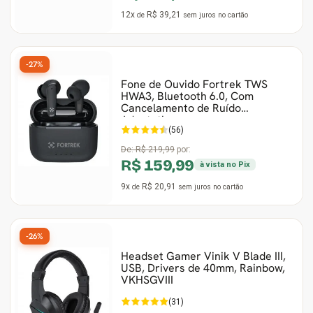
12x
R$ 39,21
de
sem juros
no cartão
-27%
Fone de Ouvido Fortrek TWS
HWA3, Bluetooth 6.0, Com
Cancelamento de Ruído
Adaptativo
(56)
De:
R$ 219,99
por:
R$ 159,99
à vista no Pix
9x
R$ 20,91
de
sem juros
no cartão
-26%
Headset Gamer Vinik V Blade III,
USB, Drivers de 40mm, Rainbow,
VKHSGVIII
(31)