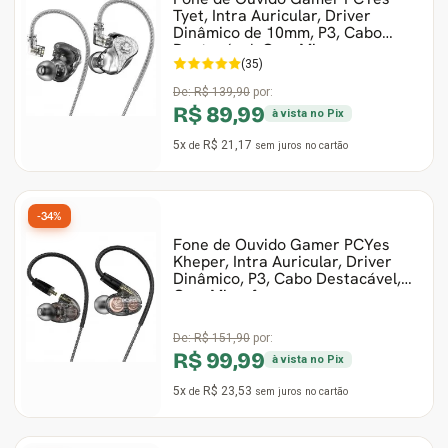
Tyet, Intra Auricular, Driver
Dinâmico de 10mm, P3, Cabo
Destacável, Com Micro
(35)
De:
R$ 139,90
por:
R$ 89,99
à vista no Pix
5x
R$ 21,17
de
sem juros
no cartão
-34%
Fone de Ouvido Gamer PCYes
Kheper, Intra Auricular, Driver
Dinâmico, P3, Cabo Destacável,
Com Microfone,
De:
R$ 151,90
por:
R$ 99,99
à vista no Pix
5x
R$ 23,53
de
sem juros
no cartão