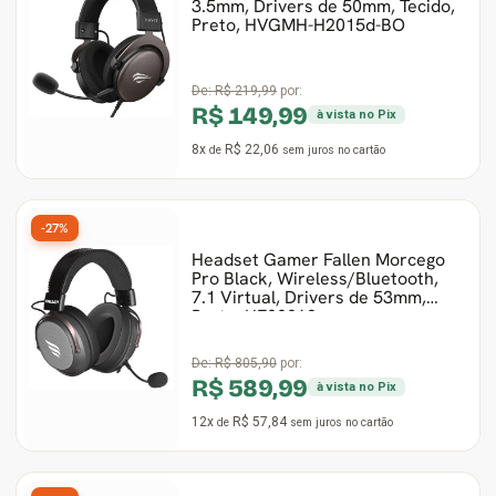
3.5mm, Drivers de 50mm, Tecido,
Preto, HVGMH-H2015d-BO
De:
R$ 219,99
por:
R$ 149,99
à vista no Pix
8x
R$ 22,06
de
sem juros
no cartão
-27%
Headset Gamer Fallen Morcego
Pro Black, Wireless/Bluetooth,
7.1 Virtual, Drivers de 53mm,
Preto, HE00062
De:
R$ 805,90
por:
R$ 589,99
à vista no Pix
12x
R$ 57,84
de
sem juros
no cartão