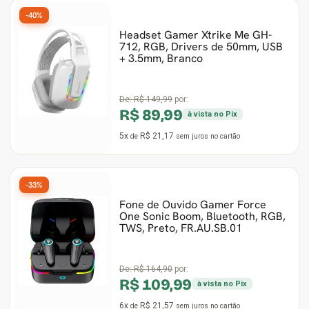
-40%
Headset Gamer Xtrike Me GH-
712, RGB, Drivers de 50mm, USB
+ 3.5mm, Branco
De:
R$ 149,99
por:
R$ 89,99
à vista no Pix
5x
R$ 21,17
de
sem juros
no cartão
-33%
Fone de Ouvido Gamer Force
One Sonic Boom, Bluetooth, RGB,
TWS, Preto, FR.AU.SB.01
De:
R$ 164,90
por:
R$ 109,99
à vista no Pix
6x
R$ 21,57
de
sem juros
no cartão