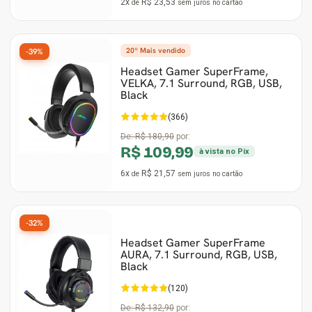
2x
R$ 23,53
de
sem juros
no cartão
20º Mais vendido
-39%
Headset Gamer SuperFrame,
VELKA, 7.1 Surround, RGB, USB,
Black
(366)
De:
R$ 180,90
por:
R$ 109,99
à vista no Pix
6x
R$ 21,57
de
sem juros
no cartão
-32%
Headset Gamer SuperFrame
AURA, 7.1 Surround, RGB, USB,
Black
(120)
De:
R$ 132,90
por: