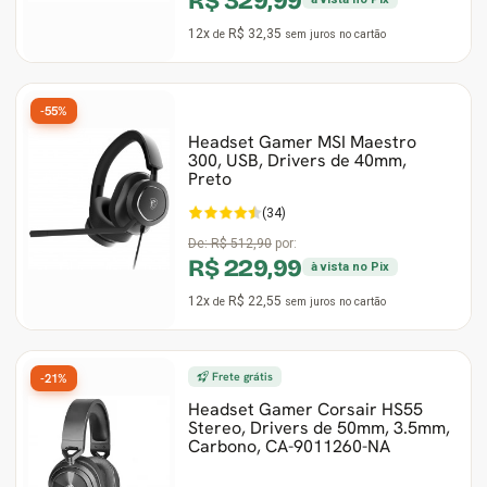
R$ 329,99
12x
R$ 32,35
de
sem juros
no cartão
-55%
Headset Gamer MSI Maestro
300, USB, Drivers de 40mm,
Preto
(34)
De:
R$ 512,90
por:
R$ 229,99
à vista no Pix
12x
R$ 22,55
de
sem juros
no cartão
Frete grátis
-21%
Headset Gamer Corsair HS55
Stereo, Drivers de 50mm, 3.5mm,
Carbono, CA-9011260-NA