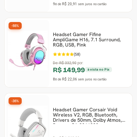
9x
R$ 20,91
de
sem juros
no cartão
-55%
Headset Gamer Fifine
AmpliGame H16, 7.1 Surround,
RGB, USB, Pink
(58)
De:
R$ 332,90
por:
R$ 149,99
à vista no Pix
8x
R$ 22,06
de
sem juros
no cartão
-35%
Headset Gamer Corsair Void
Wireless V2, RGB, Bluetooth,
Drivers de 50mm, Dolby Atmos,
Branco, CA-9011380-