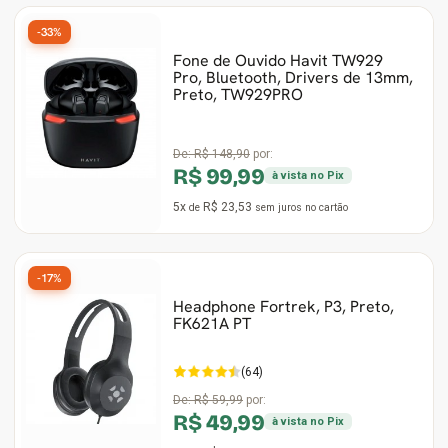
-33%
Fone de Ouvido Havit TW929
Pro, Bluetooth, Drivers de 13mm,
Preto, TW929PRO
De:
R$ 148,90
por:
R$ 99,99
à vista no Pix
5x
R$ 23,53
de
sem juros
no cartão
-17%
Headphone Fortrek, P3, Preto,
FK621A PT
(64)
De:
R$ 59,99
por:
R$ 49,99
à vista no Pix