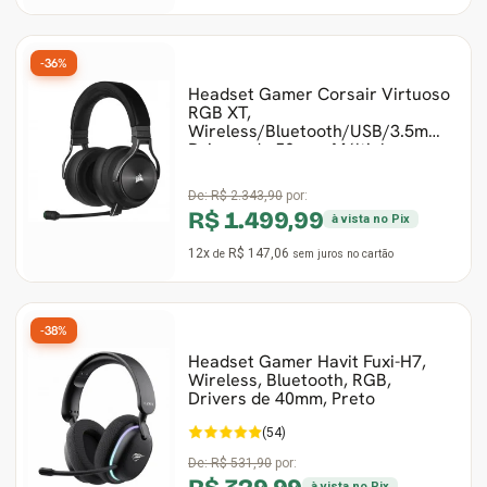
-36%
Headset Gamer Corsair Virtuoso
RGB XT,
Wireless/Bluetooth/USB/3.5mm,
Drivers de 50mm, Múltiplas
Plataform
De:
R$ 2.343,90
por:
R$ 1.499,99
à vista no Pix
12x
R$ 147,06
de
sem juros
no cartão
-38%
Headset Gamer Havit Fuxi-H7,
Wireless, Bluetooth, RGB,
Drivers de 40mm, Preto
(54)
De:
R$ 531,90
por:
à vista no Pix