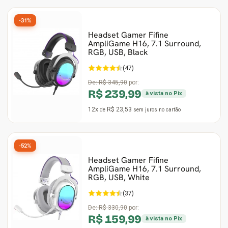
-31%
Headset Gamer Fifine
AmpliGame H16, 7.1 Surround,
RGB, USB, Black
(47)
De:
R$ 345,90
por:
R$ 239,99
à vista no Pix
12x
R$ 23,53
de
sem juros
no cartão
-52%
Headset Gamer Fifine
AmpliGame H16, 7.1 Surround,
RGB, USB, White
(37)
De:
R$ 330,90
por:
R$ 159,99
à vista no Pix