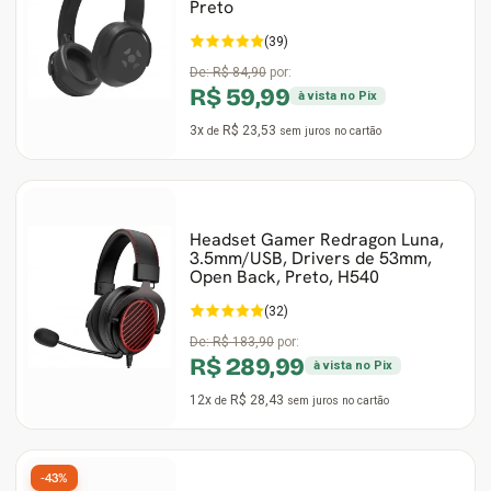
Preto
(39)
De:
R$ 84,90
por:
R$ 59,99
à vista no Pix
3x
R$ 23,53
de
sem juros
no cartão
Headset Gamer Redragon Luna,
3.5mm/USB, Drivers de 53mm,
Open Back, Preto, H540
(32)
De:
R$ 183,90
por:
R$ 289,99
à vista no Pix
12x
R$ 28,43
de
sem juros
no cartão
-43%