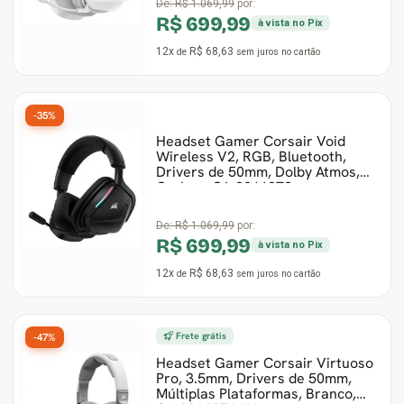
De:
R$ 1.069,99
por:
R$ 699,99
à vista no Pix
12x
R$ 68,63
de
sem juros
no cartão
-35%
Headset Gamer Corsair Void
Wireless V2, RGB, Bluetooth,
Drivers de 50mm, Dolby Atmos,
Carbon, CA-9011379-
De:
R$ 1.069,99
por:
R$ 699,99
à vista no Pix
12x
R$ 68,63
de
sem juros
no cartão
Frete grátis
-47%
Headset Gamer Corsair Virtuoso
Pro, 3.5mm, Drivers de 50mm,
Múltiplas Plataformas, Branco,