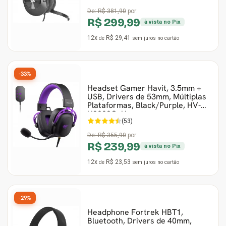
De:
R$ 381,90
por:
R$ 299,99
à vista no Pix
12x
R$ 29,41
de
sem juros
no cartão
-33%
Headset Gamer Havit, 3.5mm +
USB, Drivers de 53mm, Múltiplas
Plataformas, Black/Purple, HV-
H2002C+U
(53)
De:
R$ 355,90
por:
R$ 239,99
à vista no Pix
12x
R$ 23,53
de
sem juros
no cartão
-29%
Headphone Fortrek HBT1,
Bluetooth, Drivers de 40mm,