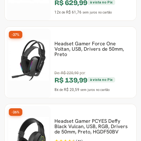
R$ 629,99
à vista no Pix
12x
R$ 61,76
de
sem juros
no cartão
-37%
Headset Gamer Force One
Voltan, USB, Drivers de 50mm,
Preto
De:
R$ 220,90
por:
R$ 139,99
à vista no Pix
8x
R$ 20,59
de
sem juros
no cartão
-26%
Headset Gamer PCYES Deffy
Black Vulcan, USB, RGB, Drivers
de 50mm, Preto, HGDF50BV