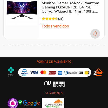
Monitor Gamer ASRock Phantom
Gaming PG34QRT2B, 34 Pol,
Curvo, WQuadHD, 1ms, 180hz,
123% sRGB, VA, FreeSyn
(31)
Todos vendidos
FORMAS DE PAGAMENTO
SEGURANÇA