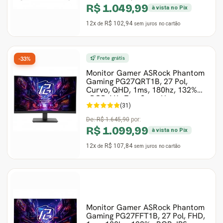
R$ 1.049,99
à vista no Pix
12x
R$ 102,94
de
sem juros
no cartão
Frete grátis
-33%
Monitor Gamer ASRock Phantom
Gaming PG27QRT1B, 27 Pol,
Curvo, QHD, 1ms, 180hz, 132%
sRGB, VA, FreeSync, H
(31)
De:
R$ 1.645,90
por:
R$ 1.099,99
à vista no Pix
12x
R$ 107,84
de
sem juros
no cartão
Monitor Gamer ASRock Phantom
Gaming PG27FFT1B, 27 Pol, FHD,