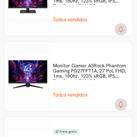
1ms, 180hz, 123% sRGB, IPS,
FreeSync, HDMI/DP
Todos vendidos
Monitor Gamer ASRock Phantom
Gaming PG27FFT1A, 27 Pol, FHD,
1ms, 180hz, 123% sRGB, IPS,
FreeSync, HDMI/DP
Todos vendidos
Frete grátis