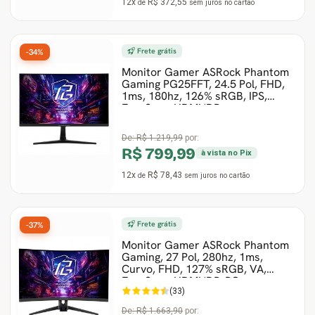
12x
R$ 372,55
de
sem juros
no cartão
Frete grátis
-34%
Monitor Gamer ASRock Phantom
Gaming PG25FFT, 24.5 Pol, FHD,
1ms, 180hz, 126% sRGB, IPS,
FreeSync, HDMI/DP
De:
R$ 1.219,99
por:
R$ 799,99
à vista no Pix
12x
R$ 78,43
de
sem juros
no cartão
Frete grátis
-37%
Monitor Gamer ASRock Phantom
Gaming, 27 Pol, 280hz, 1ms,
Curvo, FHD, 127% sRGB, VA,
FreeSync, HDMI/DP, PG
(33)
De:
R$ 1.663,90
por: