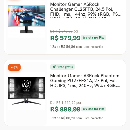
Monitor Gamer ASRock
Challenger CL25FFB, 24.5 Pol,
Ver Todos
Monitor Acer
SuperFrame
Gabinete Lian Li
Fonte Aerocool
Joystick e Controle
Gamdias
FHD, 1ms, 144hz, 99% sRGB, IPS,
HDMI/VGA, 90LXA0V0-A0B
Monitor MSI
Suportes Monitores
Gabinete NZXT
Fonte Gigabyte
WebCam
Ver Todos
De:
R$ 949,99
por:
R$ 579,99
à vista no Pix
Monitor AOC
Ver Todos
Gabinete Cooler Master
Fonte Deepcool
Energia
12x
R$ 56,86
de
sem juros
no cartão
Monitor Gigabyte
Gabinete Corsair
Fonte ASRock
Conectividade
Frete grátis
-42%
Monitor LG
Gabinete Cougar
Fonte Duex
Armazenamento
Monitor Gamer ASRock Phantom
Gaming PG27FFS1A, 27 Pol, Full
Monitor Samsung
Gabinete Hyte
Fonte Gamdias
Cabos e Adaptadores
HD, IPS, 1ms, 240Hz, 99% sRGB,
FreeSync Premi
Suporte para Monitor
Gabinete Gamdias
Fonte Gamemax
Ver Todos
De:
R$ 1.562,90
por:
R$ 899,99
à vista no Pix
Ver Todos
Gabinete Gamemax
Fonte Redragon
12x
R$ 88,23
de
sem juros
no cartão
Gabinete Redragon
Fonte Super Flower