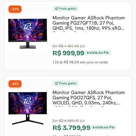
Frete grátis
-31%
Gabinete Liketec
Fonte Thermaltake
Monitor Gamer ASRock Phantom
Gaming PG27QFT1B, 27 Pol,
QHD, IPS, 1ms, 180hz, 99% sRGB,
Ver Todos
Fontes Diversas
FreeSync Premium,
Ver Todos
De:
R$ 1.451,90
por:
R$ 999,99
à vista no Pix
12x
R$ 98,04
de
sem juros
no cartão
Frete grátis
-41%
Monitor Gamer ASRock Phantom
Gaming PGO27QFS, 27 Pol,
WOLED, QHD, 0.03ms, 240hz,
129% sRGB, FreeSync Prem
De:
R$ 6.389,99
por:
R$ 3.799,99
à vista no Pix