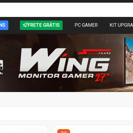
NS
FRETE GRÁTIS
PC GAMER
KIT UPGR
-31%