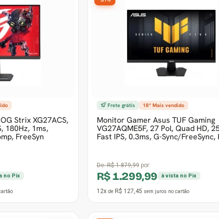
dido
Frete grátis
18º Mais vendido
ROG Strix XG27ACS,
Monitor Gamer Asus TUF Gaming
S, 180Hz, 1ms,
VG27AQME5F, 27 Pol, Quad HD, 2
omp, FreeSyn
Fast IPS, 0.3ms, G-Sync/FreeSync,
De:
R$ 1.879,99
por:
R$ 1.299,99
ta no Pix
à vista no Pix
12x
R$ 127,45
cartão
de
sem juros
no cartão