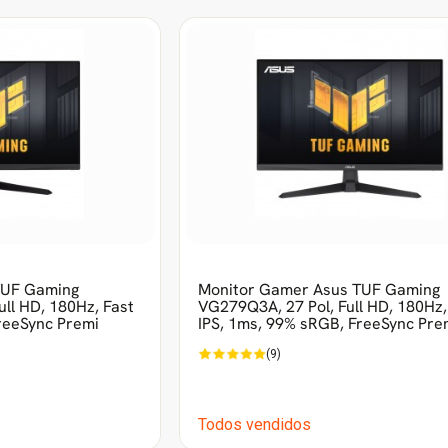
TUF Gaming
Monitor Gamer Asus TUF Gaming
ull HD, 180Hz, Fast
VG279Q3A, 27 Pol, Full HD, 180Hz,
reeSync Premi
IPS, 1ms, 99% sRGB, FreeSync Pr
(9)
Todos vendidos