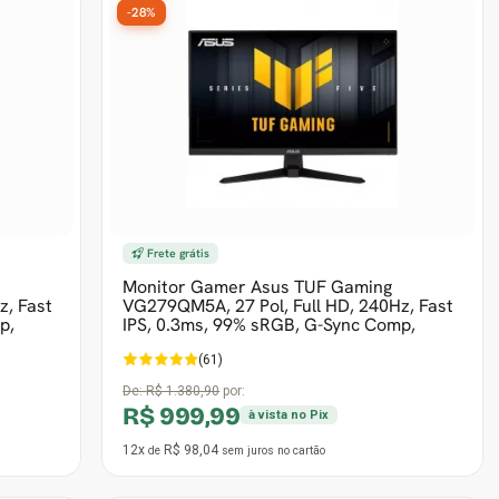
-28%
Frete grátis
Monitor Gamer Asus TUF Gaming
z, Fast
VG279QM5A, 27 Pol, Full HD, 240Hz, Fast
p,
IPS, 0.3ms, 99% sRGB, G-Sync Comp,
(61)
De:
R$ 1.380,90
por:
R$ 999,99
à vista no Pix
12x
R$ 98,04
de
sem juros
no cartão