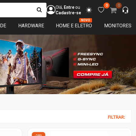
0
0
Olá,
Entre
ou
Cadastre-se
NOVO
ADE
HARDWARE
HOME E ELETRO
MONITORES
FILTRAR:
-28%