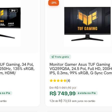
-29%
Frete grátis
UF Gaming, 34 Pol,
Monitor Gamer Asus TUF Gaming
250Hz, 135% sRGB,
VG259Q5A, 24.5 Pol, Full HD, 200H
m, HDMI/
IPS, 0.3ms, 99% sRGB, G-Sync Com
(4)
De:
R$ 1.061,90
por:
R$ 749,99
ta no Pix
à vista no Pix
12x
R$ 73,53
cartão
de
sem juros
no cartão