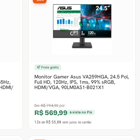
Frete grátis
Monitor Gamer Asus VA259HGA, 24.5 Pol,
55Hz,
Full HD, 120Hz, IPS, 1ms, 99% sRGB,
 HDMI/
HDMI/VGA, 90LM0AS1-B021X1
De:
R$ 794,90
por:
R$ 569,99
à vista no Pix
12x
R$ 55,88
de
sem juros
no cartão