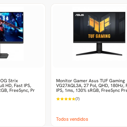
OG Strix
Monitor Gamer Asus TUF Gaming
ll HD, Fast IPS,
VG27AQL3A, 27 Pol, QHD, 180Hz, 
GB, FreeSync, Pr
IPS, 1ms, 130% sRGB, FreeSync Pr
(7)
Todos vendidos