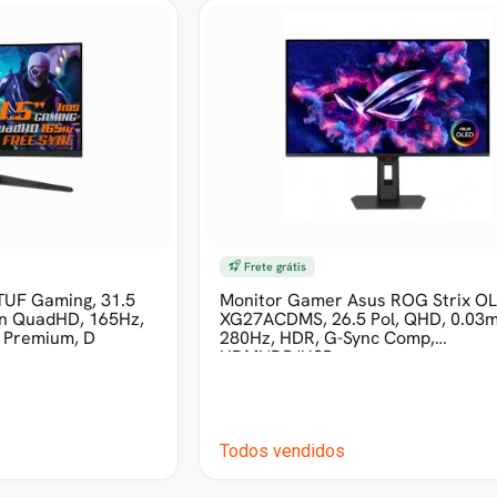
Frete grátis
UF Gaming, 31.5
Monitor Gamer Asus ROG Strix O
en QuadHD, 165Hz,
XG27ACDMS, 26.5 Pol, QHD, 0.03m
 Premium, D
280Hz, HDR, G-Sync Comp,
HDMI/DP/USB-
Todos vendidos