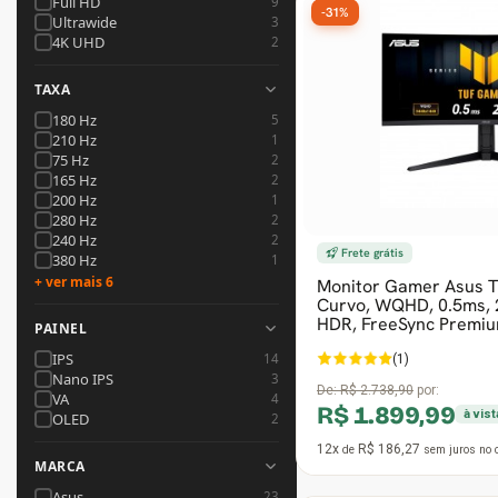
Full HD
9
-31%
Ultrawide
3
4K UHD
2
Gabinete Liketec
Fonte Thermaltake
TAXA
Ver Todos
Fontes Diversas
180 Hz
5
210 Hz
1
75 Hz
2
Ver Todos
165 Hz
2
200 Hz
1
280 Hz
2
240 Hz
2
Frete grátis
380 Hz
1
+ ver mais 6
Monitor Gamer Asus T
Curvo, WQHD, 0.5ms, 
HDR, FreeSync Premiu
PAINEL
IPS
14
(1)
Nano IPS
3
De:
R$ 2.738,90
por:
VA
4
R$ 1.899,99
à vis
OLED
2
12x
R$ 186,27
de
sem juros
no 
MARCA
Asus
23