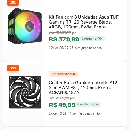
25%
-30%
Kit Fan com 3 Unidades Asus TUF
Gaming TR120 Reverse Blade,
ARGB, 120mm, PWM, Preto,
90DA00D0-B00020
De:
R$ 509,99
por:
R$ 379,99
à vista no Pix
12x
R$ 37,25
de
sem juros
no cartão
29%
-27%
14º Mais vendido
Cooler Para Gabinete Arctic P12
Slim PWM PST, 120mm, Preto,
ACFAN00187A
De:
R$ 69,99
por:
R$ 49,99
à vista no Pix
2x
R$ 29,41
de
sem juros
no cartão