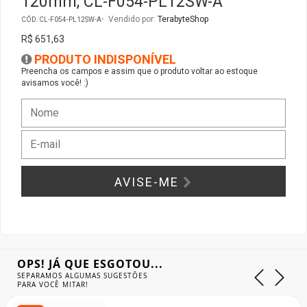
120mm, CL-F054-PL12SW-A
Vendido por:
TerabyteShop
CÓD: CL-F054-PL12SW-A
Gabinete Liketec
Fonte Thermaltake
R$ 651,63
PRODUTO INDISPONÍVEL
Ver Todos
Fontes Diversas
Preencha os campos e assim que o produto voltar ao estoque
avisamos você! :)
Ver Todos
AVISE-ME
OPS! JÁ QUE ESGOTOU...
SEPARAMOS ALGUMAS SUGESTÕES
PARA VOCÊ MITAR!