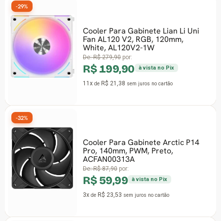
29%
-30%
Cooler Para Gabinete Lian Li Uni
Fan AL120 V2, RGB, 120mm,
White, AL120V2-1W
De:
R$ 279,90
por:
R$ 199,90
à vista no Pix
11x
R$ 21,38
de
sem juros
no cartão
32%
Cooler Para Gabinete Arctic P14
-18%
Pro, 140mm, PWM, Preto,
ACFAN00313A
De:
R$ 87,90
por:
R$ 59,99
à vista no Pix
3x
R$ 23,53
de
sem juros
no cartão