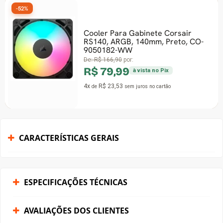
52%
Cooler Para Gabinete Corsair
RS140, ARGB, 140mm, Preto, CO-
-28%
9050182-WW
De:
R$ 166,90
por:
R$ 79,99
à vista no Pix
4x
R$ 23,53
de
sem juros
no cartão
CARACTERÍSTICAS GERAIS
ESPECIFICAÇÕES TÉCNICAS
AVALIAÇÕES DOS CLIENTES