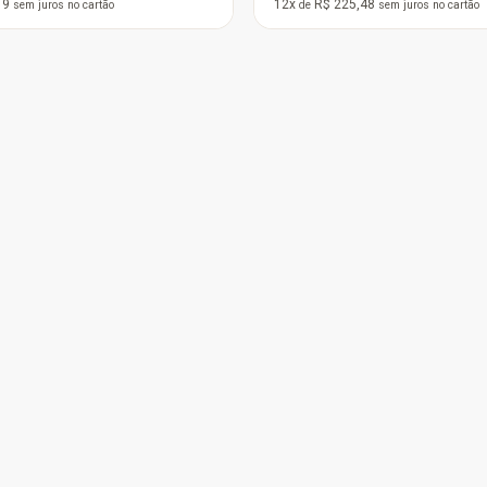
12x
R$ 94,11
12x
R$ 7
de
sem juros
no cartão
de