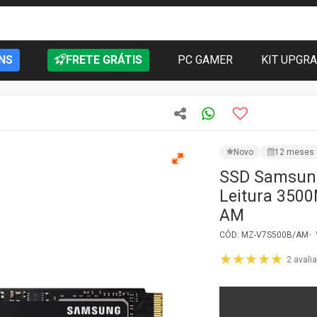
NS
FRETE GRÁTIS
PC GAMER
KIT UPGR
Novo
12 meses 
SSD Samsung
Leitura 350
AM
CÓD: MZ-V7S500B/AM
★★★★★
2 avali