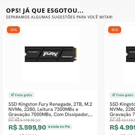
OPS! JÁ QUE ESGOTOU...
Gabinete Liketec
Fonte Thermaltake
SEPARAMOS ALGUMAS SUGESTÕES
PARA VOCÊ MITAR!
Ver Todos
Fontes Diversas
-30%
Ver Todos
3º Mais vendido
GB, Sata III,
SSD Winmemory, 256GB, M.2 NVMe,
ravação 450MBs,
Leitura 2280MB/s e Gravação
1050MB/s, OEM, SWG256G-N12H
De:
R$ 430,90
por:
R$ 299,99
 no Pix
à vista no Pix