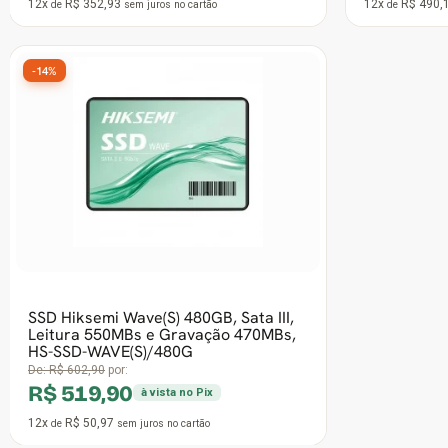
12x
R$ 29,41
cartão
de
sem juros
no cartão
-45%
Frete grátis
SSD Kingston KC3000, 512GB, M.2
NVMe, 2280, Leitura 7000MBs e
Gravação 3900MBs, SKC3000S/512G
De:
R$ 1.999,90
por:
R$ 1.099,90
à vista no Pix
12x
R$ 107,83
de
sem juros
no cartão