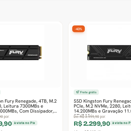
-17%
-25%
20º Mais vendido
16º Mais v
SSD Winmemory, 1TB, M.2 NVMe,
SSD Adat
Leitura 2460MB/s e Gravação
Leitura
2150MB/s, SWG001T-N14I
ASU650
De:
R$ 1.157,90
por:
De:
R$ 1.0
R$ 959,90
R$ 79
à vista no Pix