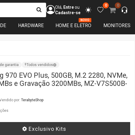
0
0
Olá,
Entre
ou
Cadastre-se
NOVO
ADE
HARDWARE
HOME E ELETRO
MONITORES
de garantia
Todos vendidos
 970 EVO Plus, 500GB, M.2 2280, NVMe,
0MBs e Gravação 3200MBs, MZ-V7S500B-
Vendido por:
TerabyteShop
ações
Exclusivo Kits