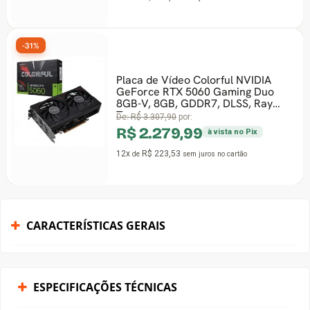
-31%
Placa de Vídeo Colorful NVIDIA
GeForce RTX 5060 Gaming Duo
8GB-V, 8GB, GDDR7, DLSS, Ray
Tracing
De:
R$ 3.307,90
por:
R$ 2.279,99
à vista no Pix
12x
R$ 223,53
de
sem juros
no cartão
CARACTERÍSTICAS GERAIS
ESPECIFICAÇÕES TÉCNICAS