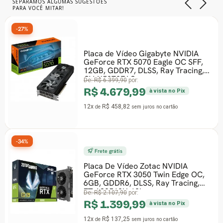
SEPARAMOS ALGUMAS SUGESTÕES
PARA VOCÊ MITAR!
-27%
Placa de Vídeo Gigabyte NVIDIA
GeForce RTX 5070 Eagle OC SFF,
12GB, GDDR7, DLSS, Ray Tracing,
GV-N5070EAG
De:
R$ 6.399,90
por:
R$ 4.679,99
à vista no Pix
12x
R$ 458,82
de
sem juros
no cartão
-34%
Frete grátis
Placa De Vídeo Zotac NVIDIA
GeForce RTX 3050 Twin Edge OC,
6GB, GDDR6, DLSS, Ray Tracing,
ZT-A30510H-10L
De:
R$ 2.107,90
por:
R$ 1.399,99
à vista no Pix
12x
R$ 137,25
de
sem juros
no cartão