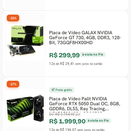
-33%
Placa de Vídeo GALAX NVIDIA
GeForce GT 730, 4GB, DDR3, 128-
Bit, 73GQF8HX00HD
R$ 299,99
à vista no Pix
12x
R$ 29,41
de
sem juros
no cartão
-27%
Frete grátis
Placa de Vídeo Palit NVIDIA
GeForce RTX 5050 Dual OC, 8GB,
GDDR6, DLSS, Ray Tracing,
NE65050S19P1-GB2070D
De:
R$ 2.754,90
por:
R$ 1.999,90
à vista no Pix
12x
R$ 196,07
de
sem juros
no cartão