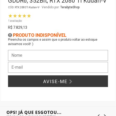
GDDR6, 352Bit, RTX 2080 Ti Kudan-V
Vendido por:
TerabyteShop
CÓD: RTX 2080 Ti Kudan-V
Gabinete Liketec
Fonte Thermaltake
★★★★★
1 avaliação
Ver Todos
Fontes Diversas
R$ 7.829,13
PRODUTO INDISPONÍVEL
Ver Todos
Preencha os campos e assim que o produto voltar ao estoque
avisamos você! :)
AVISE-ME
OPS! JÁ QUE ESGOTOU...