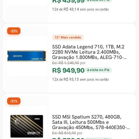
R$ 439,99
12x
R$ 43,14
de
sem juros
no cartão
-23%
12º Mais vendido
SSD Adata Legend 710, 1TB, M.2
2280 NVMe Leitura 2.400MBs,
Gravação 1.800MBs, ALEG-710-
1TCS
De:
R$ 1.240,90
por:
R$ 949,90
à vista no Pix
12x
R$ 93,13
de
sem juros
no cartão
-31%
SSD MSI Spatium S270, 480GB,
Sata III, Leitura 500Mbs e
Gravação 450Mbs, S78-440E350-
P83
De:
R$ 810,90
por: