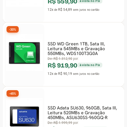
R$ 559,90
à vista no Pix
12x
R$ 54,89
de
sem juros
no cartão
-30%
SSD WD Green 1TB, Sata III,
Leitura 545MBs e Gravação
550MBs, WDS100T3G0A
De:
R$ 1.312,90
por:
R$ 919,90
à vista no Pix
12x
R$ 90,19
de
sem juros
no cartão
-45%
SSD Adata SU630, 960GB, Sata III,
Leitura 520MBs e Gravação
450MBs, ASU630SS-960GQ-R
De:
R$ 1.999,99
por: