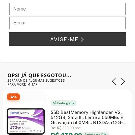
Gabinete Liketec
Fonte Thermaltake
Ver Todos
Fontes Diversas
AVISE-ME
Ver Todos
OPS! JÁ QUE ESGOTOU...
SEPARAMOS ALGUMAS SUGESTÕES
PARA VOCÊ MITAR!
-46%
Frete grátis
SSD BestMemory Highlander V2,
512GB, Sata III, Leitura 550MBs E
Gravação 500MBs, BTSDA-512G-
550
De:
R$ 809,99
por:
à vista no Pix