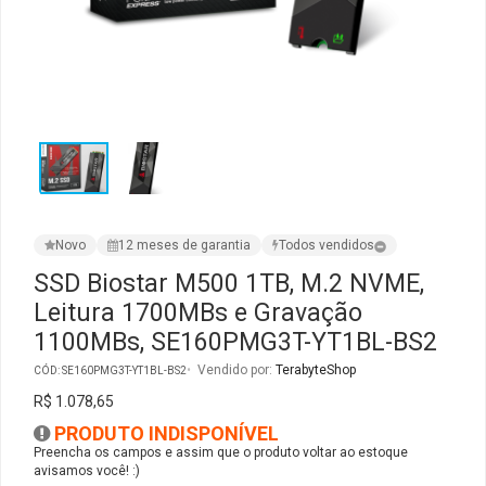
Ver Todos
Monitor Acer
SuperFrame
Gabinete Lian Li
Fonte Aerocool
Joystick e Controle
Gamdias
Monitor MSI
Suportes Monitores
Gabinete NZXT
Fonte Gigabyte
WebCam
Ver Todos
Monitor AOC
Ver Todos
Gabinete Cooler Master
Fonte Deepcool
Energia
Monitor Gigabyte
Gabinete Corsair
Fonte ASRock
Conectividade
Novo
12 meses de garantia
Todos vendidos
Monitor LG
Gabinete Cougar
Fonte Duex
Armazenamento
SSD Biostar M500 1TB, M.2 NVME,
Leitura 1700MBs e Gravação
Monitor Samsung
Gabinete Hyte
Fonte Gamdias
Cabos e Adaptadores
1100MBs, SE160PMG3T-YT1BL-BS2
Suporte para Monitor
Gabinete Gamdias
Fonte Gamemax
Ver Todos
Vendido por:
TerabyteShop
CÓD: SE160PMG3T-YT1BL-BS2
R$ 1.078,65
Ver Todos
Gabinete Gamemax
Fonte Redragon
PRODUTO INDISPONÍVEL
Preencha os campos e assim que o produto voltar ao estoque
avisamos você! :)
Gabinete Redragon
Fonte Super Flower