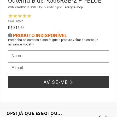
Outemu Blue, K568RGB-2 PT-BLUE
Vendido por:
TerabyteShop
CÓD: K568RGB-2 (PT-BLUE)
Gabinete Liketec
Fonte Thermaltake
★★★★★
5 avaliações
Ver Todos
Fontes Diversas
R$ 316,65
PRODUTO INDISPONÍVEL
Ver Todos
Preencha os campos e assim que o produto voltar ao estoque
avisamos você! :)
AVISE-ME
OPS! JÁ QUE ESGOTOU...