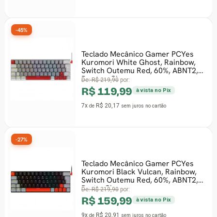
-45%
Teclado Mecânico Gamer PCYes
Kuromori White Ghost, Rainbow,
Switch Outemu Red, 60%, ABNT2,
Branco, Cinza
De:
R$ 219,90
por:
R$ 119,99
à vista no Pix
7x
R$ 20,17
de
sem juros
no cartão
-27%
Teclado Mecânico Gamer PCYes
Kuromori Black Vulcan, Rainbow,
Switch Outemu Red, 60%, ABNT2,
Preto, Cinza
De:
R$ 219,90
por:
R$ 159,99
à vista no Pix
9x
R$ 20,91
de
sem juros
no cartão