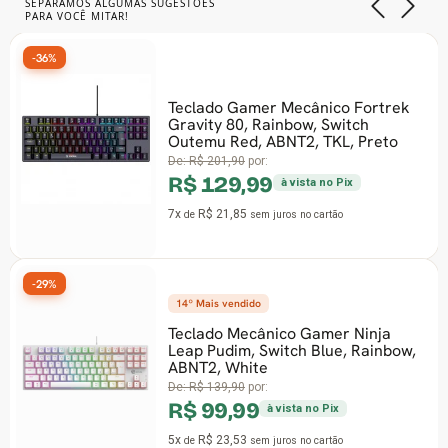
SEPARAMOS ALGUMAS SUGESTÕES
PARA VOCÊ MITAR!
-36%
Teclado Gamer Mecânico Fortrek
Gravity 80, Rainbow, Switch
Outemu Red, ABNT2, TKL, Preto
De:
R$ 201,90
por:
R$ 129,99
à vista no Pix
7x
R$ 21,85
de
sem juros
no cartão
-29%
14º Mais vendido
Teclado Mecânico Gamer Ninja
Leap Pudim, Switch Blue, Rainbow,
ABNT2, White
De:
R$ 139,90
por:
R$ 99,99
à vista no Pix
5x
R$ 23,53
de
sem juros
no cartão