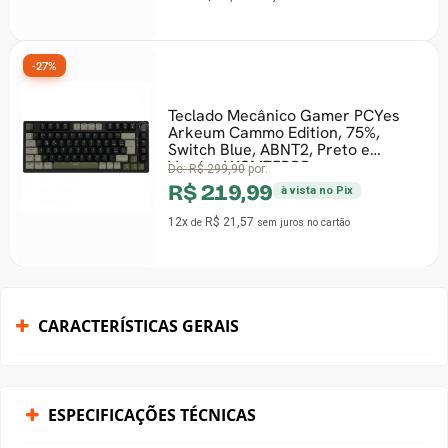
-27%
Teclado Mecânico Gamer PCYes
Arkeum Cammo Edition, 75%,
Switch Blue, ABNT2, Preto e
Verde, AKCM75BBR
De:
R$ 299,90
por:
R$ 219,99
à vista no Pix
12x
R$ 21,57
de
sem juros
no cartão
CARACTERÍSTICAS GERAIS
ESPECIFICAÇÕES TÉCNICAS