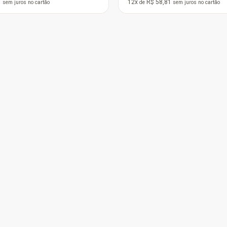
12x
R$ 39,21
de
sem juros
no cartão
 B550M-
4, mATX,