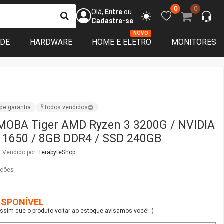
0
0
Olá,
Entre
ou
Cadastre-se
NOVO
ADE
HARDWARE
HOME E ELETRO
MONITORES
de garantia
Todos vendidos
MOBA Tiger AMD Ryzen 3 3200G / NVIDIA
 1650 / 8GB DDR4 / SSD 240GB
Vendido por:
TerabyteShop
ações
ISPONÍVEL
sim que o produto voltar ao estoque avisamos você! :)