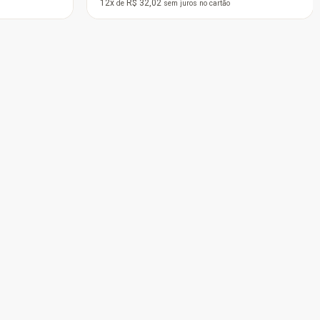
12x
R$ 77,45
12x
R$ 163,72
de
sem juros
no cartão
de