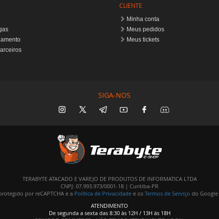
CLIENTE
Minha conta
gas
Meus pedidos
gamento
Meus tickets
arceiros
SIGA-NOS
TERABYTE ATACADO E VAREJO DE PRODUTOS DE INFORMATICA LTDA
CNPJ: 07.993.973/0001-18 | Curitiba-PR
é protegido por reCAPTCHA e a
Política de Privacidade
e os
Termos de Serviço
do Google 
ATENDIMENTO
De segunda a sexta das 8:30 às 12H / 13H às 18H