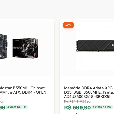
-29%
Frete grátis
5º Mais vendido
W, 80
Placa Mãe MSI A520M-A PRO Chipset
k
A520, AMD AM4, mATX, DDR4
De:
R$ 564,90
por:
R$ 399,99
à vista no Pix