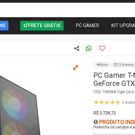
NS
FRETE GRÁTIS
PC GAMER
KIT UPGR
Novo
12 meses 
PC Gamer T-
GeForce GTX
CÓD: T-MOBA Tiger Lvl-4
★★★★★
5 avali
R$ 3.738,73
PRODUTO IND
Preencha os campos e as