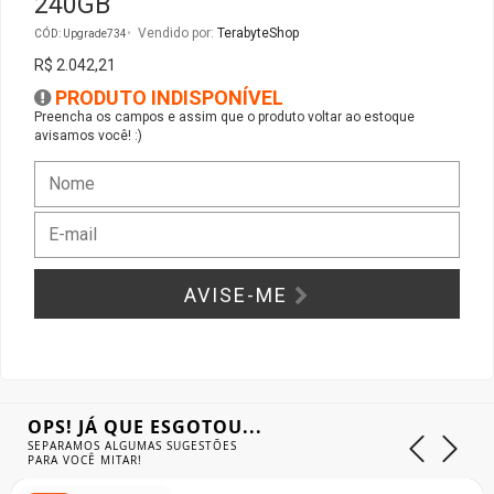
240GB
Vendido por:
TerabyteShop
CÓD: Upgrade734
Gabinete Liketec
Fonte Thermaltake
R$ 2.042,21
PRODUTO INDISPONÍVEL
Ver Todos
Fontes Diversas
Preencha os campos e assim que o produto voltar ao estoque
avisamos você! :)
Ver Todos
AVISE-ME
OPS! JÁ QUE ESGOTOU...
SEPARAMOS ALGUMAS SUGESTÕES
PARA VOCÊ MITAR!