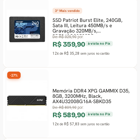
3º Mais vendido
-
SSD Patriot Burst Elite, 240GB,
Sata III, Leitura 450MB/s e
Gravação 320MB/s,
PBE240GS25SSDR
De:
R$ 325,90
por:
R$ 359,90
à vista no Pix
12x
R$ 35,28
de
sem juros
no cartão
-27%
Memória DDR4 XPG GAMMIX D35,
-
8GB, 3200MHz, Black,
AX4U32008G16A-SBKD35
De:
R$ 809,90
por:
R$ 589,90
à vista no Pix
12x
R$ 57,83
de
sem juros
no cartão