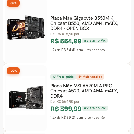
-32%
-
Placa Mãe Gigabyte B550M K,
Chipset B550, AMD AM4, mATX,
DDR4 - OPEN BOX
De:
R$ 815,90
por:
R$ 554,99
à vista no Pix
12x
R$ 54,41
de
sem juros
no cartão
-29%
-
Frete grátis
6º Mais vendido
Placa Mãe MSI A520M-A PRO
Chipset A520, AMD AM4, mATX,
DDR4
De:
R$ 564,90
por:
R$ 399,99
à vista no Pix
12x
R$ 39,21
de
sem juros
no cartão