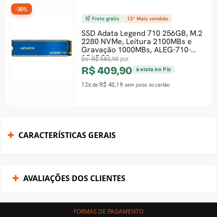
-30%
Frete grátis
13º Mais vendido
SSD Adata Legend 710 256GB, M.2
2280 NVMe, Leitura 2100MBs e
-
Gravação 1000MBs, ALEG-710-
256GCS
De:
R$ 583,90
por:
R$ 409,90
à vista no Pix
12x
R$ 40,19
de
sem juros
no cartão
CARACTERÍSTICAS GERAIS
AVALIAÇÕES DOS CLIENTES
FORMAS DE PAGAMENTO