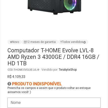
Ver Todos
Monitor Acer
SuperFrame
Gabinete Lian Li
Fonte Aerocool
Joystick e Controle
Gamdias
Monitor MSI
Suportes Monitores
Gabinete NZXT
Fonte Gigabyte
WebCam
Ver Todos
Monitor AOC
Ver Todos
Gabinete Cooler Master
Fonte Deepcool
Energia
Novo
12 meses de garantia
Todos vendidos
Monitor Gigabyte
Gabinete Corsair
Fonte ASRock
Conectividade
Computador T-HOME Evolve LVL-8
AMD Ryzen 3 4300GE / DDR4 16GB /
Monitor LG
Gabinete Cougar
Fonte Duex
Armazenamento
HD 1TB
Monitor Samsung
Gabinete Hyte
Fonte Gamdias
Cabos e Adaptadores
Vendido por:
TerabyteShop
CÓD: T-HOME EVOLVE LVL-8
R$ 4.109,33
Suporte para Monitor
Gabinete Gamdias
Fonte Gamemax
Ver Todos
PRODUTO INDISPONÍVEL
Preencha os campos e assim que o produto voltar ao estoque
avisamos você! :)
Ver Todos
Gabinete Gamemax
Fonte Redragon
Gabinete Redragon
Fonte Super Flower