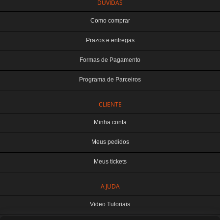
DÚVIDAS
Como comprar
Prazos e entregas
Formas de Pagamento
Programa de Parceiros
CLIENTE
Minha conta
Meus pedidos
Meus tickets
TERABYTE ATACADO E VAREJO DE PRODUTOS DE INFORMATICA LTDA
AJUDA
CNPJ: 07.993.973/0001-18 | Curitiba-PR
Este site é protegido por reCAPTCHA e a
Política de Privacidade
e os
Termos de
Video Tutoriais
Serviço
do Google se aplicam.
ATENDIMENTO