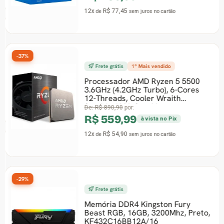
-37%
Frete grátis
1º Mais vendido
Processador AMD Ryzen 5 5500
3.6GHz (4.2GHz Turbo), 6-Cores
12-Threads, Cooler Wraith
Stealth, AM4, Sem V
De:
R$ 890,90
por:
R$ 559,99
à vista no Pix
12x
R$ 54,90
de
sem juros
no cartão
-29%
Frete grátis
Memória DDR4 Kingston Fury
Beast RGB, 16GB, 3200Mhz, Preto,
KF432C16BB12A/16
De:
R$ 2.352,90
por:
R$ 1.669,99
à vista no Pix
12x
R$ 163,72
de
sem juros
no cartão