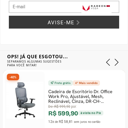
Gabinete Liketec
Fonte Thermaltake
AVISE-ME
Ver Todos
Fontes Diversas
Ver Todos
OPS! JÁ QUE ESGOTOU...
SEPARAMOS ALGUMAS SUGESTÕES
PARA VOCÊ MITAR!
-40%
Frete grátis
4º Mais vendido
Cadeira de Escritório Dr. Office
Work Pro, Ajustável, Mesh,
Reclinável, Cinza, DR-CH-
WKPR2DG
De:
R$ 999,90
por:
R$ 599,90
à vista no Pix
12x
R$ 58,81
de
sem juros
no cartão