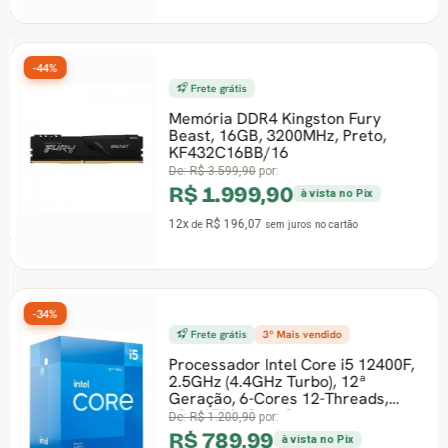
-44%
Frete grátis
Memória DDR4 Kingston Fury
Beast, 16GB, 3200MHz, Preto,
KF432C16BB/16
De:
R$ 3.599,90
por:
R$ 1.999,90
à vista no Pix
12x
R$ 196,07
de
sem juros
no cartão
-34%
Frete grátis
3º Mais vendido
Processador Intel Core i5 12400F,
2.5GHz (4.4GHz Turbo), 12ª
Geração, 6-Cores 12-Threads,
LGA 1700, Com C
De:
R$ 1.200,90
por:
R$ 789,99
à vista no Pix
12x
R$ 77,45
de
sem juros
no cartão