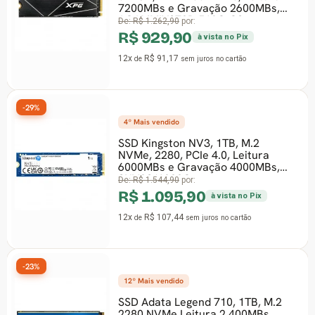
7200MBs e Gravação 2600MBs,
AGAMMIXS70B-512G-CS
De:
R$ 1.262,90
por:
R$ 929,90
à vista no Pix
12x
R$ 91,17
de
sem juros
no cartão
-29%
4º Mais vendido
SSD Kingston NV3, 1TB, M.2
NVMe, 2280, PCIe 4.0, Leitura
6000MBs e Gravação 4000MBs,
SNV3S/1000G
De:
R$ 1.544,90
por:
R$ 1.095,90
à vista no Pix
12x
R$ 107,44
de
sem juros
no cartão
-23%
12º Mais vendido
SSD Adata Legend 710, 1TB, M.2
2280 NVMe Leitura 2.400MBs,