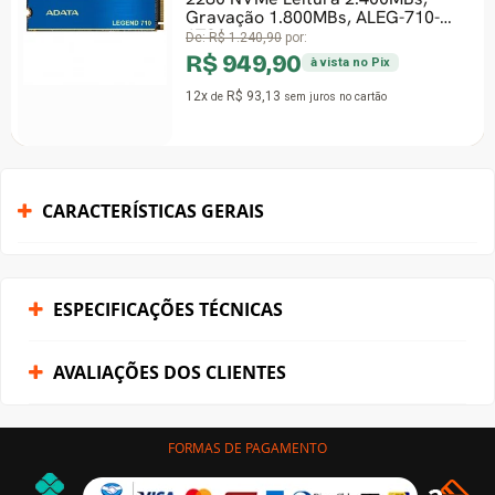
Gravação 1.800MBs, ALEG-710-
1TCS
De:
R$ 1.240,90
por:
R$ 949,90
à vista no Pix
12x
R$ 93,13
de
sem juros
no cartão
CARACTERÍSTICAS GERAIS
ESPECIFICAÇÕES TÉCNICAS
AVALIAÇÕES DOS CLIENTES
FORMAS DE PAGAMENTO