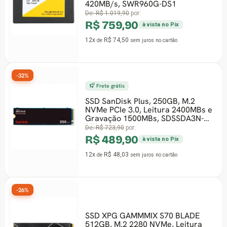
420MB/s, SWR960G-DS1
De:
R$ 1.019,90
por:
R$ 759,90
à vista no Pix
12x
R$ 74,50
de
sem juros
no cartão
-32%
Frete grátis
SSD SanDisk Plus, 250GB, M.2
NVMe PCIe 3.0, Leitura 2400MBs e
Gravação 1500MBs, SDSSDA3N-
250G-G26
De:
R$ 723,90
por:
R$ 489,90
à vista no Pix
12x
R$ 48,03
de
sem juros
no cartão
-26%
SSD XPG GAMMMIX S70 BLADE
512GB, M.2 2280 NVMe, Leitura