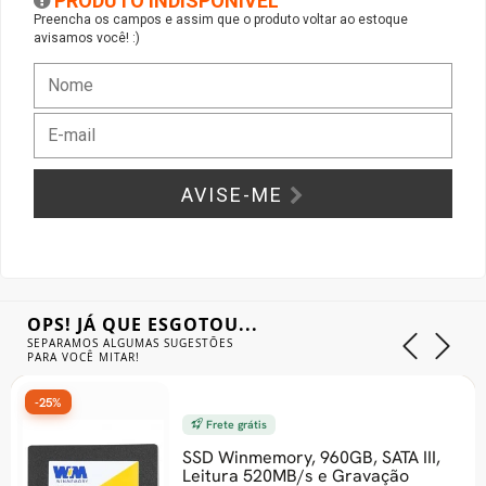
PRODUTO INDISPONÍVEL
Preencha os campos e assim que o produto voltar ao estoque
avisamos você! :)
Gabinete Liketec
Fonte Thermaltake
Ver Todos
Fontes Diversas
Ver Todos
AVISE-ME
OPS! JÁ QUE ESGOTOU...
SEPARAMOS ALGUMAS SUGESTÕES
PARA VOCÊ MITAR!
-25%
Frete grátis
SSD Winmemory, 960GB, SATA III,
Leitura 520MB/s e Gravação