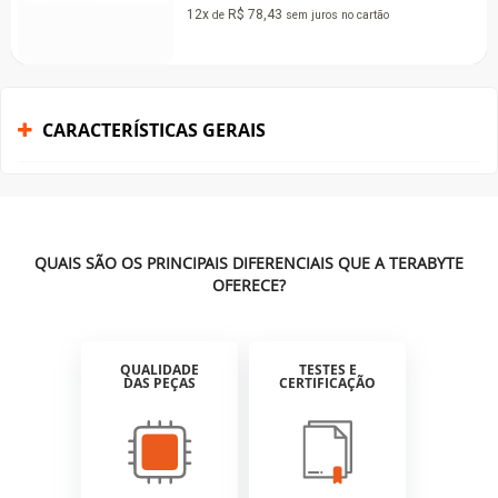
Fifine SuperFrame Edi
no cartão
USB, RGB, Black
De:
R$ 155,90
por:
R$ 119,99
à vista n
7x
R$ 20,17
de
sem juros
no car
CARACTERÍSTICAS GERAIS
QUAIS SÃO OS PRINCIPAIS DIFERENCIAIS QUE A TERABYTE
OFERECE?
QUALIDADE
TESTES E
DAS PEÇAS
CERTIFICAÇÃO