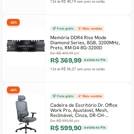
12x
R$ 77,45
no cartão
de
sem juros
no ca
-26%
endido
Frete grátis
8º Mais vendi
e Mode
GB, 3200MHz,
Processador AMD Ryz
200D
3.8GHz (4.6GHz Turbo)
16-Threads, Cooler Wr
Stealth, AM4, Com
De:
R$ 1.521,90
por:
ta no Pix
R$ 1.119,99
à vist
no cartão
12x
R$ 109,80
de
sem juros
no 
endido
-47%
o Dr. Office
, Mesh,
DR-CH-
Gabinete Gamer Ninja 
Tower, Vidro Tempera
Fonte, Com 3 Fans, G
ta no Pix
HVMTB3F - Open Box
De:
R$ 312,90
por: