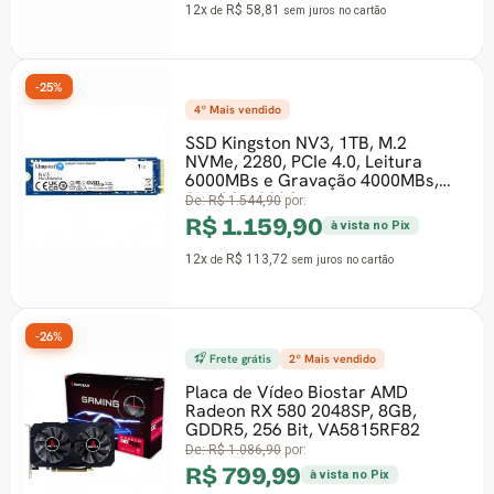
no cartão
R$ 164,99
à vista n
9x
R$ 21,57
de
sem juros
no car
1TB, M.2
-33%
0, Leitura
17º Mais vendido
ão 4000MBs,
Memória DDR4 XPG Sp
D35G, RGB, 16GB, 32
vista no Pix
Black, AX4U320016G1
SBKD35G
no cartão
De:
R$ 1.499,99
por:
R$ 999,90
à vista n
12x
R$ 98,03
de
sem juros
no ca
endido
star AMD
8SP, 8GB,
-23%
A5815RF82
3º Mais vendido
ta no Pix
Microfone Gamer Con