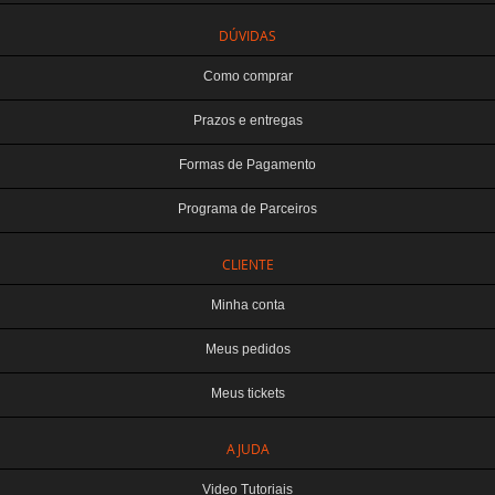
DÚVIDAS
Como comprar
Prazos e entregas
Formas de Pagamento
Programa de Parceiros
CLIENTE
Minha conta
Meus pedidos
Meus tickets
TERABYTE ATACADO E VAREJO DE PRODUTOS DE INFORMATICA LTDA
AJUDA
CNPJ: 07.993.973/0001-18 | Curitiba-PR
Este site é protegido por reCAPTCHA e a
Política de Privacidade
e os
Termos de
Video Tutoriais
Serviço
do Google se aplicam.