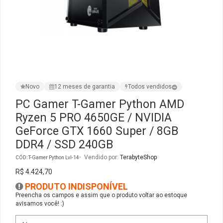
Ver Todos
Monitor Acer
SuperFrame
Gabinete Lian Li
Fonte Aerocool
Joystick e Controle
Gamdias
Monitor MSI
Suportes Monitores
Gabinete NZXT
Fonte Gigabyte
WebCam
Ver Todos
Monitor AOC
Ver Todos
Gabinete Cooler Master
Fonte Deepcool
Energia
Novo
12 meses de garantia
Todos vendidos
Monitor Gigabyte
Gabinete Corsair
Fonte ASRock
Conectividade
PC Gamer T-Gamer Python AMD
Ryzen 5 PRO 4650GE / NVIDIA
Monitor LG
Gabinete Cougar
Fonte Duex
Armazenamento
GeForce GTX 1660 Super / 8GB
DDR4 / SSD 240GB
Monitor Samsung
Gabinete Hyte
Fonte Gamdias
Cabos e Adaptadores
Vendido por:
TerabyteShop
CÓD: T-Gamer Python Lvl-14
Suporte para Monitor
Gabinete Gamdias
Fonte Gamemax
Ver Todos
R$ 4.424,70
PRODUTO INDISPONÍVEL
Ver Todos
Gabinete Gamemax
Fonte Redragon
Preencha os campos e assim que o produto voltar ao estoque
avisamos você! :)
Gabinete Redragon
Fonte Super Flower