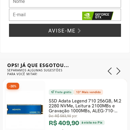
Gabinete Liketec
Fonte Thermaltake
Ver Todos
Fontes Diversas
AVISE-ME
Ver Todos
OPS! JÁ QUE ESGOTOU...
SEPARAMOS ALGUMAS SUGESTÕES
PARA VOCÊ MITAR!
-34%
vendido
Frete grátis
3º Mais vendi
710 256GB, M.2
Processador Intel Cor
a 2100MBs e
2.5GHz (4.4GHz Turbo)
 ALEG-710-
Geração, 6-Cores 12-
LGA 1700, Com C
De:
R$ 1.200,90
por:
R$ 789,99
ta no Pix
à vista n