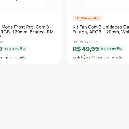
a Gabinete Corsair iCUE
Cooler Para Gabinete Cors
, RGB, 120mm, Preto, CO-
ARGB, 140mm, Preto, CO-
WW
WW
or:
De:
R$ 166,90
por:
99
R$ 79,99
à vista no Pix
à vista no Pix
4x
R$ 23,53
sem juros
no cartão
de
sem juros
no cartão