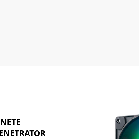
INETE
PENETRATOR