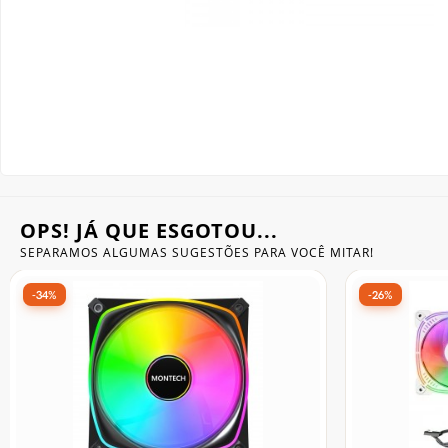
Gabinete Liketec
Fonte Thermaltake
Ver Todos
Fontes Diversas
Ver Todos
OPS! JÁ QUE ESGOTOU...
SEPARAMOS ALGUMAS SUGESTÕES
PARA VOCÊ MITAR!
-36%
-36%