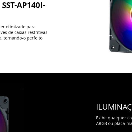
 SST-AP140I-
ler otimizado para
és de caixas restritivas
, tornando-o perfeito
ILUMINA
Exibe qualquer c
ARGB ou placa-mã