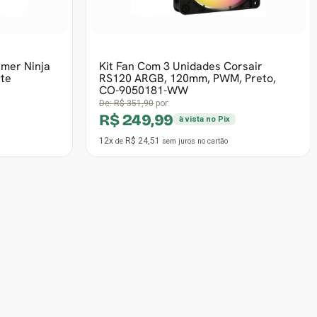
air RS140,
Cooler Para Gabinete Lian Li Uni Fan
9050182-
AL120 V2, RGB, 120mm, White,
AL120V2-1W
De:
R$ 279,90
por:
R$ 199,90
à vista no Pix
11x
R$ 21,38
de
sem juros
no cartão