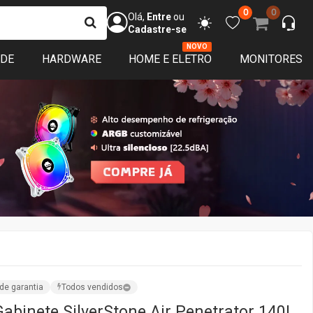
0
0
Olá,
Entre
ou
Cadastre-se
NOVO
ADE
HARDWARE
HOME E ELETRO
MONITORES
de garantia
Todos vendidos
abinete SilverStone Air Penetrator 140I