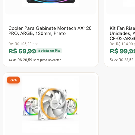
15º Mais vendido
Kit Fan Com 3 Unidades Gamer Ninja
Cooler Par
Fuuton, ARGB, 120mm, Black
LINK LX120
9051025-
De:
R$ 93,90
por:
De:
R$ 249,99
p
R$ 59,99
R$ 159,
à vista no Pix
3x
R$ 23,53
9x
R$ 20,91
de
sem juros
no cartão
de
-27%