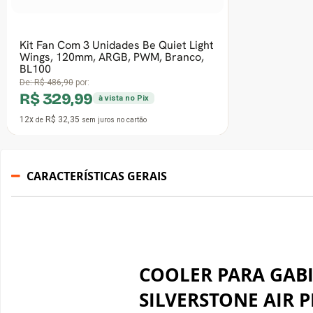
Cooler Para Gabinete Asus TUF
Gaming TF120, ARGB, 120mm, Branco,
90DA0033-B00000
De:
R$ 123,90
por:
R$ 89,99
à vista no Pix
5x
R$ 21,17
de
sem juros
no cartão
CARACTERÍSTICAS GERAIS
COOLER PARA GAB
SILVERSTONE AIR 