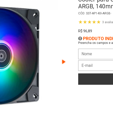
ARGB, 140mm
CÓD: SST-AP140I-ARGB
★★★★★
3 avali
R$ 96,89
PRODUTO IND
Preencha os campos e as