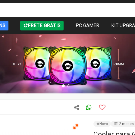
NS
FRETE GRÁTIS
PC GAMER
KIT UPGR
Novo
12 meses 
Cooler para G