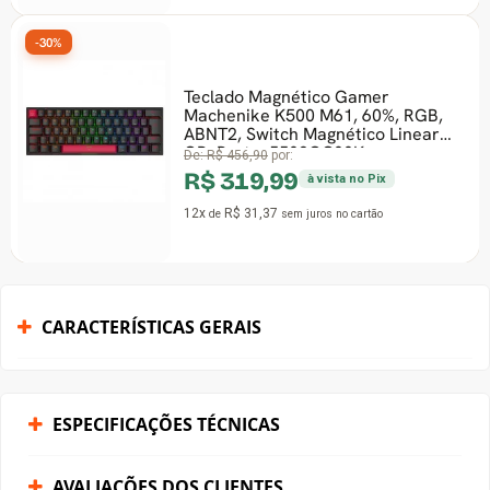
-30%
Teclado Magnético Gamer
Machenike K500 M61, 60%, RGB,
ABNT2, Switch Magnético Linear
GR, Preto, JJ02GC00K
De:
R$ 456,90
por:
R$ 319,99
à vista no Pix
12x
R$ 31,37
de
sem juros
no cartão
CARACTERÍSTICAS GERAIS
ESPECIFICAÇÕES TÉCNICAS
AVALIAÇÕES DOS CLIENTES