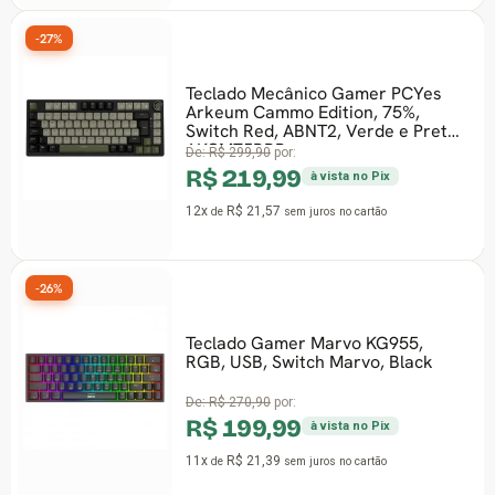
-27%
Teclado Mecânico Gamer PCYes
Arkeum Cammo Edition, 75%,
Switch Red, ABNT2, Verde e Preto,
AKCM75RBR
De:
R$ 299,90
por:
R$ 219,99
à vista no Pix
12x
R$ 21,57
de
sem juros
no cartão
-26%
Teclado Gamer Marvo KG955,
RGB, USB, Switch Marvo, Black
De:
R$ 270,90
por:
R$ 199,99
à vista no Pix
11x
R$ 21,39
de
sem juros
no cartão