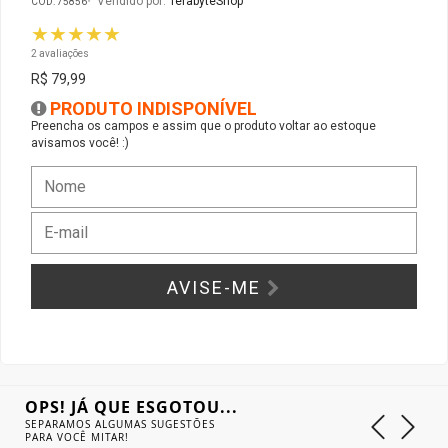
Vendido por:
TerabyteShop
CÓD: 75856
★★★★★
Gabinete Liketec
Fonte Thermaltake
2 avaliações
R$ 79,99
Ver Todos
Fontes Diversas
PRODUTO INDISPONÍVEL
Preencha os campos e assim que o produto voltar ao estoque
avisamos você! :)
Ver Todos
AVISE-ME
OPS! JÁ QUE ESGOTOU...
SEPARAMOS ALGUMAS SUGESTÕES
PARA VOCÊ MITAR!