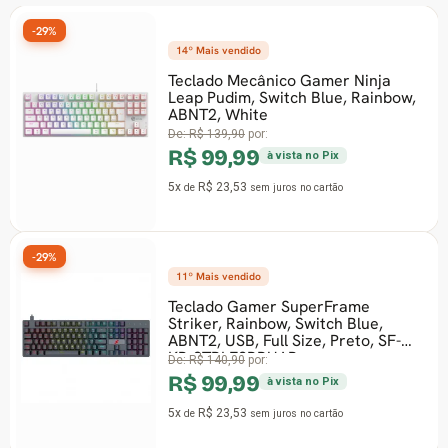
-29%
14º Mais vendido
Teclado Mecânico Gamer Ninja
Leap Pudim, Switch Blue, Rainbow,
ABNT2, White
De:
R$ 139,90
por:
R$ 99,99
à vista no Pix
5x
R$ 23,53
de
sem juros
no cartão
-29%
11º Mais vendido
Teclado Gamer SuperFrame
Striker, Rainbow, Switch Blue,
ABNT2, USB, Full Size, Preto, SF-
KB-STBLFSBBUAB
De:
R$ 140,90
por:
R$ 99,99
à vista no Pix
5x
R$ 23,53
de
sem juros
no cartão