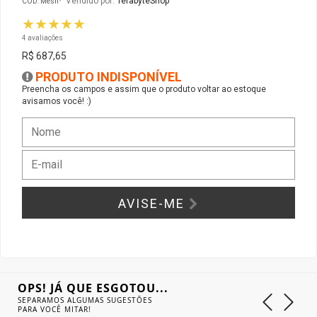
Vendido por:
TerabyteShop
CÓD: Mesh
★★★★★
Gabinete Liketec
Fonte Thermaltake
4 avaliações
R$ 687,65
Ver Todos
Fontes Diversas
PRODUTO INDISPONÍVEL
Preencha os campos e assim que o produto voltar ao estoque
avisamos você! :)
Ver Todos
AVISE-ME
OPS! JÁ QUE ESGOTOU...
SEPARAMOS ALGUMAS SUGESTÕES
PARA VOCÊ MITAR!