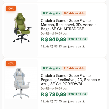
-29%
Frete grátis
10º Mais vendido
Cadeira Gamer SuperFrame
Matcha, Reclinável, 3D, Verde e
Bege, SF-CH-MTR3DGBF
De:
R$ 1.199,99
por:
R$ 849,99
à vista no Pix
12x
R$ 83,33
de
sem juros
no cartão
-47%
Frete grátis
11º Mais vendido
Cadeira Gamer SuperFrame
Pegasus, Reclinável, 2D, Branco e
Azul, SF-CH-PGR2DWBL
De:
R$ 1.499,99
por:
R$ 789,99
à vista no Pix
12x
R$ 77,45
de
sem juros
no cartão