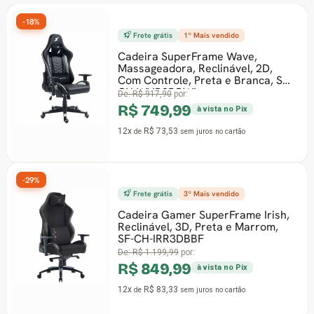
-18%
Frete grátis
1º Mais vendido
Cadeira SuperFrame Wave,
Massageadora, Reclinável, 2D,
Com Controle, Preta e Branca, SF-
CH-WVR2DBWL
De:
R$ 917,90
por:
R$ 749,99
à vista no Pix
12x
R$ 73,53
de
sem juros
no cartão
-29%
Frete grátis
3º Mais vendido
Cadeira Gamer SuperFrame Irish,
Reclinável, 3D, Preta e Marrom,
SF-CH-IRR3DBBF
De:
R$ 1.199,99
por:
R$ 849,99
à vista no Pix
12x
R$ 83,33
de
sem juros
no cartão