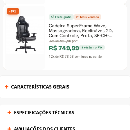
-19%
Frete grátis
2º Mais vendido
Cadeira SuperFrame Wave,
Massageadora, Reclinável, 2D,
Com Controle, Preta, SF-CH-
WVR2DBL
De:
R$ 921,90
por:
R$ 749,99
à vista no Pix
12x
R$ 73,53
de
sem juros
no cartão
CARACTERÍSTICAS GERAIS
ESPECIFICAÇÕES TÉCNICAS
AVALIAÇÕES DOS CLIENTES